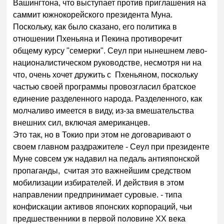
Вашингтона, что выступает против приглашения на
саммит южнокорейского президента Муна.
Поскольку, как было сказано, его политика в
отношении Пхеньяна и Пекина противоречит
общему курсу "семерки". Сеул при нынешнем лево-
националистическом руководстве, несмотря ни на
что, очень хочет дружить с Пхеньяном, поскольку
частью своей программы провозгласил братское
единение разделенного народа. Разделенного, как
молчаливо имеется в виду, из-за вмешательства
внешних сил, включая американцев.
Это так, но в Токио при этом не договаривают о
своем главном раздражителе - Сеул при президенте
Муне совсем уж надавил на педаль антияпонской
пропаганды, считая это важнейшим средством
мобилизации избирателей. И действия в этом
направлении предпринимает суровые. - типа
конфискации активов японских корпораций, чьи
предшественники в первой половине XX века