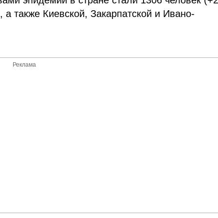
вами эпидемии в стране стали 1306 человек (+2
 а также Киевской, Закарпатской и Ивано-
Реклама