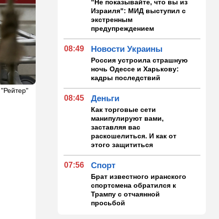
"Не показывайте, что вы из
Израиля": МИД выступил с
экстренным
предупреждением
08:49
Новости Украины
Россия устроила страшную
ночь Одессе и Харькову:
кадры последствий
 "Рейтер"
08:45
Деньги
Как торговые сети
манипулируют вами,
заставляя вас
раскошелиться. И как от
этого защититься
07:56
Спорт
Брат известного иранского
спортсмена обратился к
Трампу с отчаянной
просьбой