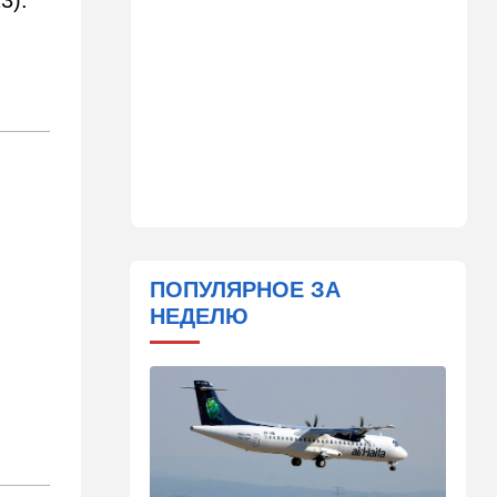
3).
почти договорились
20:40
В мире
"Мы вам не рады": в Греции
агрессивно встретили
круизный лайнер с
израильскими туристами
19:59
В мире
Несмотря ни на какие угрозы
Мамдани: Нетаниягу снова
собирается в Нью-Йорк
ПОПУЛЯРНОЕ ЗА
19:36
Здоровье
НЕДЕЛЮ
Исследование ООН:
детского голода в Газе нет и
не было
18:52
Израиль
Пожары: под Ашдодом
горит автобус, в Петах-
Тикве – много пластмассы