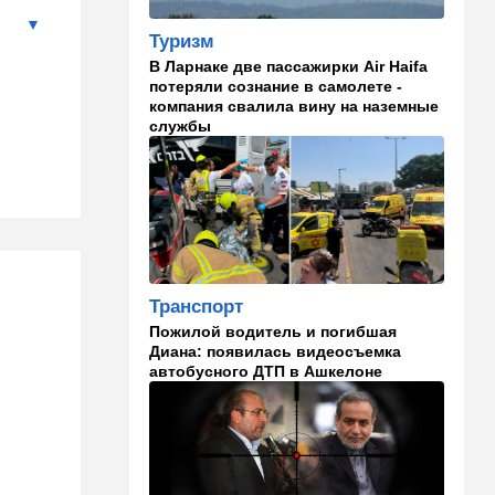
18:18
Ближний Восток
Туризм
Перед лицом общего врага:
В Ларнаке две пассажирки Air Haifa
стали всплывать истинные
потеряли сознание в самолете -
цели создания "исламского
компания свалила вину на наземные
НАТО"
службы
18:15
Мнения
Три счастливые восьмерки
17:44
Ближний Восток
Иранцы бьют по арабским
танкерам и шантажируют
мир, выдвигая требования к
Транспорт
США
Пожилой водитель и погибшая
Диана: появилась видеосъемка
17:17
В мире
автобусного ДТП в Ашкелоне
Дурной пример заразителен:
Анкара тоже начала
закручивать гайки
16:48
Деньги