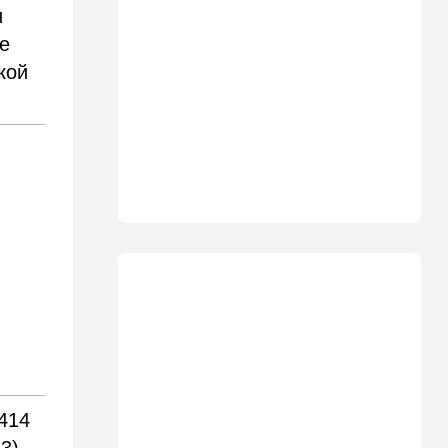
23:58
Мнения
и
Каждое утро бреющийся
е
иудей рискует нарушить
заповедь…
кой
23:36
В мире
Филиппины: израильтянин
подрался с "суперменом"-
антисемитом из-за Гитлера,
оба в полиции. ВИДЕО
23:03
Ближний Восток
Попутал берега Ормузского
пролива: Иран ужесточает
требования
21:40
Мнения
Совет мира начинает
военное развертывание в
Газе
414
21:21
Ближний Восток
Караван идет: Иран и Оман