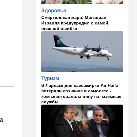
Средиземноморская диета
Здоровье
оказалась полезна не только
для сердца
Смертельная жара: Минздрав
Израиля предупредил о самой
опасной ошибке
01:03
Израиль
Погода в Израиле на
четверг, 6 августа: в
некоторых районах
температура понизится
23:57
Мнения
Война на износ
Туризм
23:12
Новости Украины
В Ларнаке две пассажирки Air Haifa
потеряли сознание в самолете -
Квартиры, ремонт и
компания свалила вину на наземные
Mercedes: экс-посла
службы
Украины в США
подозревают в незаконном
обогащении
а
22:29
Ближний Восток
МИД Ирана: По Ормузскому