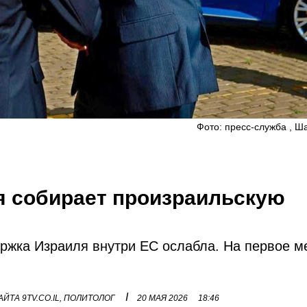
Фото: пресс-служба , Ш
я собирает произраильскую
ржка Израиля внутри ЕС ослабла. На первое м
I
ЙТА 9TV.CO.IL, ПОЛИТОЛОГ
20 МАЯ 2026
18:46