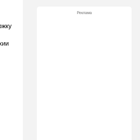
пассажирам
Реклама
13:58
Здоровье
Какие продукты помогают
ржку
легче переносить стресс:
что выяснили ученые
хии
13:47
Ближний Восток
Турция все ближе подходит
к опасной черте в
отношениях с Израилем:
провокационное заявление
13:45
В мире
Помидоры научились
предупреждать соседей об
опасном вирусе
13:22
Стиль жизни
Что действительно помогает
пережить израильскую
жару, а что является мифом.
Разбираемся