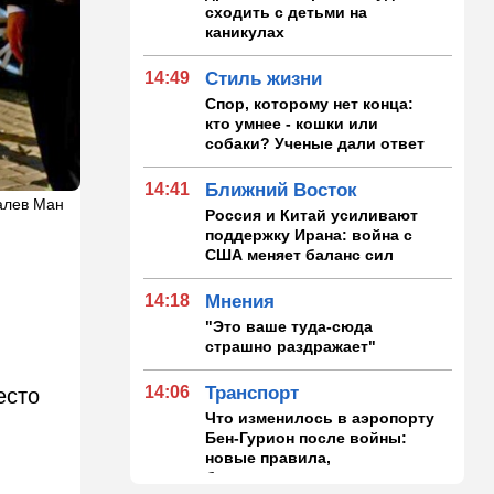
сходить с детьми на
каникулах
14:49
Стиль жизни
Спор, которому нет конца:
кто умнее - кошки или
собаки? Ученые дали ответ
14:41
Ближний Восток
алев Ман
Россия и Китай усиливают
поддержку Ирана: война с
США меняет баланс сил
14:18
Мнения
"Это ваше туда-сюда
страшно раздражает"
14:06
Транспорт
есто
Что изменилось в аэропорту
Бен-Гурион после войны:
новые правила,
безопасность и советы