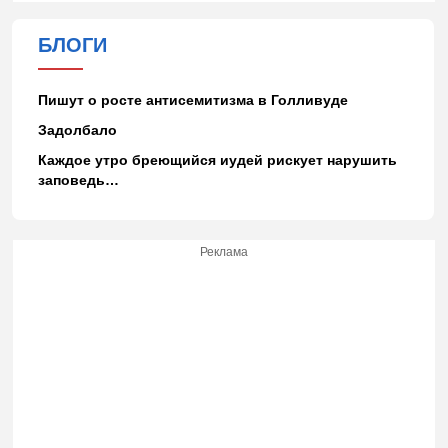
БЛОГИ
Пишут о росте антисемитизма в Голливуде
Задолбало
Каждое утро бреющийся иудей рискует нарушить
заповедь…
Реклама