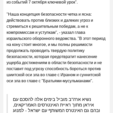
из событий 7 октября ключевой урок".
"Наша концепция безопасности четка и ясна:
действовать против близких и далеких угроз и
стремиться к решительным победам, а не к
компромиссам и уступкам", - указал глава
израильского оборонного ведомства. "В этот период
на кону стоит многое, и мы полны решимости
продолжать проводить твердую политику
безопасности, которая предотвратит нанесение
ущерба достижениям в области безопасности и не
поставит под угрозу способность бороться против
шиитской оси зла во главе с Ираном и суннитской
оси зла во главе с "Братьями-мусульманами".
נשיא ארה"ב מוביל בימים אלה להסכם עם
איראן מתוך ראיית האינטרסים האמריקאים,
ובהם גם האינטרס המשותף עם ישראל - למנוע