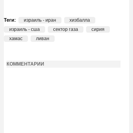
Теги:
израиль - иран
хизбалла
израиль - сша
сектор газа
сирия
хамас
ливан
КОММЕНТАРИИ