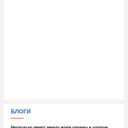
БЛОГИ
Несколько минут между воем сирены и ударом