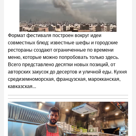
Следующее видео через
Отмена
5
Формат фестиваля построен вокруг идеи
совместных блюд: известные шефы и городские
рестораны создают ограниченные по времени
меню, которые можно попробовать только здесь.
Всего представлено десятки новых позиций, от
авторских закусок до десертов и уличной еды. Кухня
средиземноморская, французская, марокканская,
кавказская...