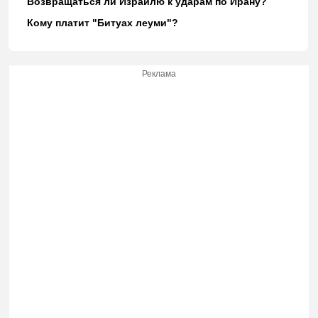
Возвращаться ли Израилю к ударам по Ирану?
Кому платит "Битуах леуми"?
Реклама