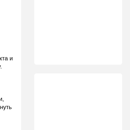
участника СВО поразила
молния в момент, когда он
убегал от медведя
10:09
Общество
Изнасиловал - и в пески: в
Холоне задержан
подозреваемый в жестоком
изнасиловании 18-летней
кта и
10:08
Мнения
Чужакам всего всегда мало
.
09:50
Ближний Восток
Южный фронт: хуситы идут
в наступление
и,
09:03
Новости Украины
нуть
ВСУ атаковали очередной
склад Wildberries
09:00
В мире