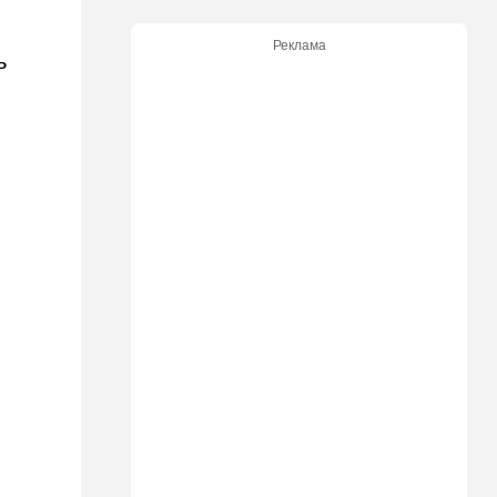
участвовавший в резне 7
октября, работал в Газе
Реклама
водителем грузовика
ь
гумпомощи
11:43
В мире
К программе "спасем
Россию" от топливного
кризиса присоединилась
еще одна страна
10:40
Израиль
В Эйлатский залив приплыл
необычный гость. ВИДЕО
10:36
Израиль
Три пожара за минуты в
Рамат-Гане: подозрение на
поджог
10:23
В мире
Разрази меня гром: