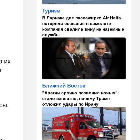
в "Мосаде"
Туризм
00:07
Израиль
В Ларнаке две пассажирки Air Haifa
потеряли сознание в самолете -
Стало известно, кому
компания свалила вину на наземные
принадлежит тело,
службы
найденное в районе Петах-
Тиквы
23:42
Общество
о их
Помогите найти: пропала
Эльмира из Рамат-Гана
й
23:35
Мнения
Ближний Восток
Безо всяких табу
"Арагчи срочно позвонил ночью":
стало известно, почему Трамп
22:20
Израиль
отложил удары по Ирану
сы.
Проживающий в России
израильтянин прямо с
самолета угодил в ШАБАК
21:48
Израиль
"Сумасшедшие рулят