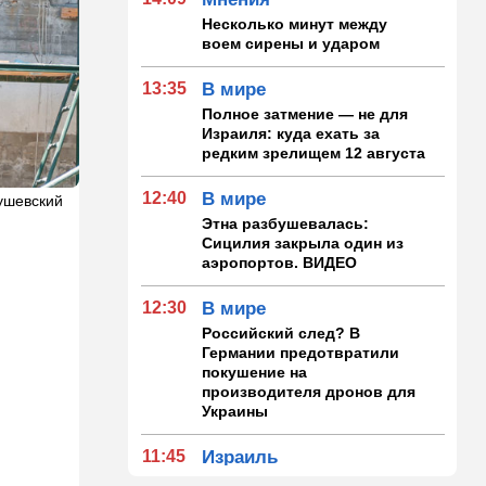
Несколько минут между
воем сирены и ударом
13:35
В мире
Полное затмение — не для
Израиля: куда ехать за
редким зрелищем 12 августа
12:40
В мире
ушевский
Этна разбушевалась:
Сицилия закрыла один из
аэропортов. ВИДЕО
12:30
В мире
Российский след? В
Германии предотвратили
покушение на
производителя дронов для
Украины
11:45
Израиль
Террорист "Нухбы",