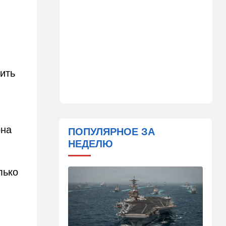
Детали инцидента в
аэропорту Лейпцига: чудо
спасло от чудовищного
взрыва
08:20
В мире
Подросток открыл огонь в
ить
школе под Бангкоком:
погибли семь человек
07:55
Израиль
Израиль разрабатывает
собственный малозаметный
она
ПОПУЛЯРНОЕ ЗА
боевой беспилотник нового
НЕДЕЛЮ
поколения
07:50
Ближний Восток
лько
Стоп Израилю, стоп
Америке: в Иране готовят
законопроект по Ормузу
07:20
Технологии