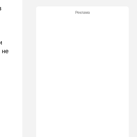
Спор, которому нет конца:
кто умнее - кошки или
в
собаки? Ученые дали ответ
Реклама
14:41
Ближний Восток
Россия и Китай усиливают
поддержку Ирана: война с
и
США меняет баланс сил
 не
14:18
Мнения
"Это ваше туда-сюда
страшно раздражает"
14:06
Транспорт
Что изменилось в аэропорту
Бен-Гурион после войны:
новые правила,
безопасность и советы
пассажирам
13:58
Здоровье
Какие продукты помогают
легче переносить стресс: