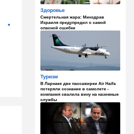
09:15
В мире
Здоровье
Муравейник без самцов и
Смертельная жара: Минздрав
рабочих: ученые нашли
Израиля предупредил о самой
"общество одних королев"
опасной ошибке
09:02
Недвижимость
Налог на аренду в Израиле:
что обязан знать каждый
владелец квартиры
09:01
В мире
Туризм
Скандальная публикация
WP: один вопрос Трампа
В Ларнаке две пассажирки Air Haifa
поставил Хегсета в крайне
потеряли сознание в самолете -
неудобное положение
компания свалила вину на наземные
службы
01:30
Точка вкуса
Средиземноморская диета
оказалась полезна не только
для сердца