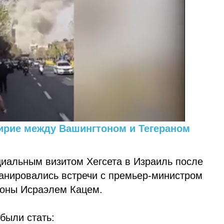
ирие между Вашингтоном и Тегераном
иальным визитом Хегсета в Израиль после
анировались встречи с премьер-министром
роны Исраэлем Кацем.
были стать: