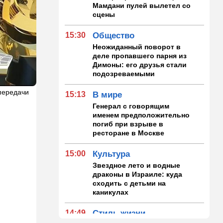
Мамдани пулей вылетел со
сцены
15:30
Общество
Неожиданный поворот в
деле пропавшего парня из
Димоны: его друзья стали
подозреваемыми
передачи
15:13
В мире
Генерал с говорящим
именем предположительно
погиб при взрыве в
ресторане в Москве
15:00
Культура
Звездное лето и водные
драконы в Израиле: куда
сходить с детьми на
каникулах
14:49
Стиль жизни