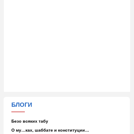
БЛОГИ
Безо всяких табу
О му…ках, шаббате и конституции…