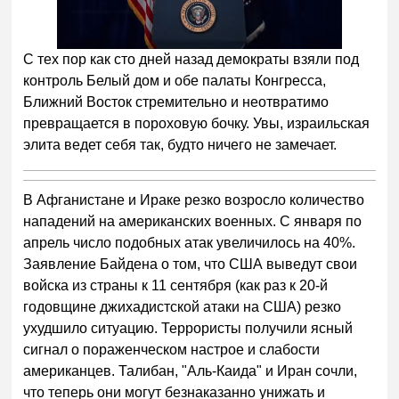
Следующее видео через
Отмена
5
С тех пор как сто дней назад демократы взяли под
контроль Белый дом и обе палаты Конгресса,
Ближний Восток стремительно и неотвратимо
превращается в пороховую бочку. Увы, израильская
элита ведет себя так, будто ничего не замечает.
В Афганистане и Ираке резко возросло количество
нападений на американских военных. С января по
апрель число подобных атак увеличилось на 40%.
Заявление Байдена о том, что США выведут свои
войска из страны к 11 сентября (как раз к 20-й
годовщине джихадистской атаки на США) резко
ухудшило ситуацию. Террористы получили ясный
сигнал о пораженческом настрое и слабости
американцев. Талибан, "Аль-Каида" и Иран сочли,
что теперь они могут безнаказанно унижать и