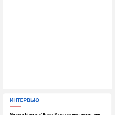
ИНТЕРВЬЮ
Михаил Новахов: Когда Мамдани предложил мне