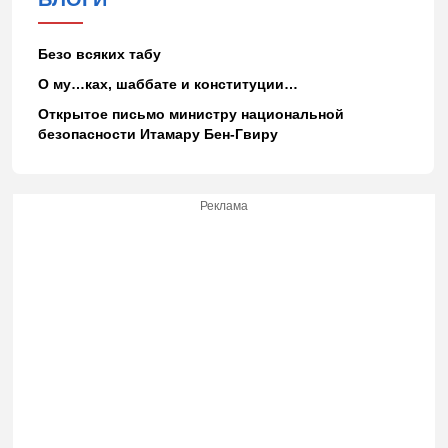
Безо всяких табу
О му…ках, шаббате и конституции…
Открытое письмо министру национальной
безопасности Итамару Бен-Гвиру
Реклама