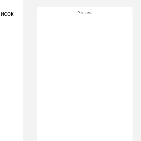
Димоны: его друзья стали
подозреваемыми
писок
Реклама
15:13
В мире
Генерал с говорящим
именем предположительно
погиб при взрыве в
ресторане в Москве
15:00
Культура
Звездное лето и водные
драконы в Израиле: куда
сходить с детьми на
каникулах
14:49
Стиль жизни
Спор, которому нет конца:
кто умнее - кошки или
собаки? Ученые дали ответ
14:41
Ближний Восток
Россия и Китай усиливают
поддержку Ирана: война с