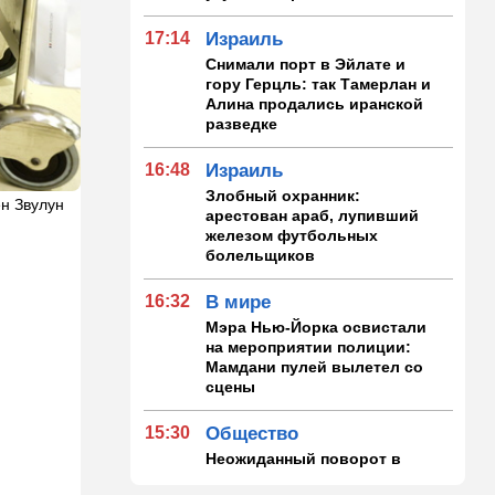
17:14
Израиль
Снимали порт в Эйлате и
гору Герцль: так Тамерлан и
Алина продались иранской
разведке
16:48
Израиль
Злобный охранник:
ен Звулун
арестован араб, лупивший
железом футбольных
болельщиков
16:32
В мире
Мэра Нью-Йорка освистали
на мероприятии полиции:
Мамдани пулей вылетел со
сцены
15:30
Общество
Неожиданный поворот в
деле пропавшего парня из