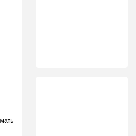
США меняет баланс сил
14:18
Мнения
"Это ваше туда-сюда
страшно раздражает"
14:06
Транспорт
Что изменилось в аэропорту
Бен-Гурион после войны:
новые правила,
безопасность и советы
пассажирам
13:58
Здоровье
Какие продукты помогают
легче переносить стресс:
что выяснили ученые
13:47
Ближний Восток
имать
Турция все ближе подходит
к опасной черте в
отношениях с Израилем: