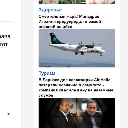
09:57
Технологии
Здоровье
Важнейший совет
экспертов: это может спасти
Смертельная жара: Минздрав
вас и вашу семью от
Израиля предупредил о самой
стремительно
опасной ошибке
распространяющейся
рава
угрозы
тот
09:49
Мнения
Найдено некоторое решение
09:46
Новости Украины
Туризм
605 дронов за ночь: в
Ярославле горит НПЗ,
В Ларнаке две пассажирки Air Haifa
пожары в Тверской и
потеряли сознание в самолете -
Курской областях
.
компания свалила вину на наземные
службы
09:15
В мире
Муравейник без самцов и
рабочих: ученые нашли
"общество одних королев"