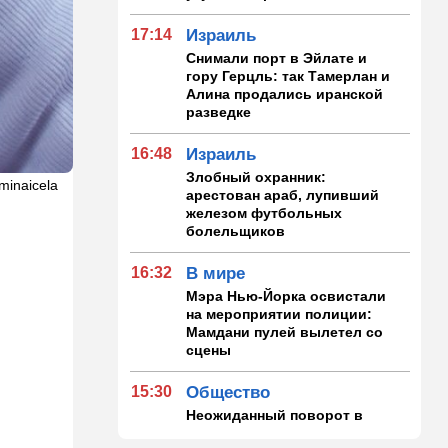
17:14
Израиль
Снимали порт в Эйлате и
гору Герцль: так Тамерлан и
Алина продались иранской
разведке
16:48
Израиль
Злобный охранник:
minaicela
арестован араб, лупивший
железом футбольных
болельщиков
16:32
В мире
Мэра Нью-Йорка освистали
на мероприятии полиции:
Мамдани пулей вылетел со
сцены
15:30
Общество
Неожиданный поворот в
деле пропавшего парня из