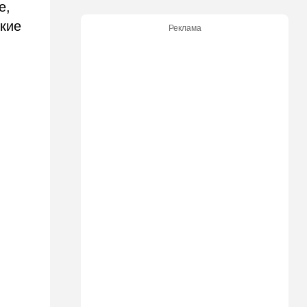
Димоны: его друзья стали
е,
подозреваемыми
кие
Реклама
15:13
В мире
Генерал с говорящим
именем предположительно
погиб при взрыве в
ресторане в Москве
15:00
Культура
Звездное лето и водные
драконы в Израиле: куда
сходить с детьми на
каникулах
14:49
Стиль жизни
Спор, которому нет конца:
кто умнее - кошки или
собаки? Ученые дали ответ
14:41
Ближний Восток
Россия и Китай усиливают
поддержку Ирана: война с