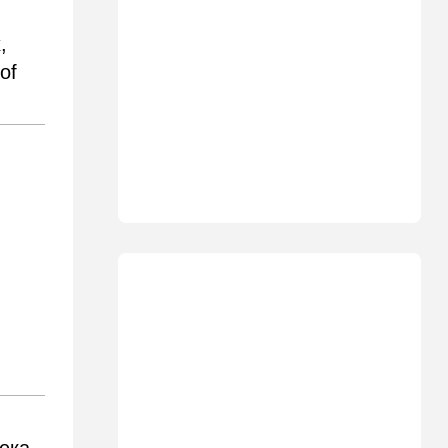
США меняет баланс сил
,
14:18
Мнения
of
"Это ваше туда-сюда
страшно раздражает"
14:06
Транспорт
Что изменилось в аэропорту
Бен-Гурион после войны:
новые правила,
безопасность и советы
пассажирам
13:58
Здоровье
Какие продукты помогают
легче переносить стресс:
что выяснили ученые
13:47
Ближний Восток
Турция все ближе подходит
к опасной черте в
отношениях с Израилем: