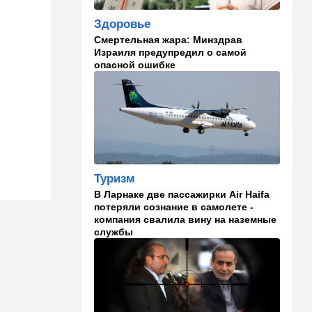
09:57
Технологии
Здоровье
Важнейший совет
экспертов: это может спасти
Смертельная жара: Минздрав
вас и вашу семью от
Израиля предупредил о самой
стремительно
опасной ошибке
распространяющейся
угрозы
09:49
Мнения
Найдено некоторое решение
09:46
Новости Украины
Туризм
605 дронов за ночь: в
Ярославле горит НПЗ,
В Ларнаке две пассажирки Air Haifa
пожары в Тверской и
потеряли сознание в самолете -
Курской областях
компания свалила вину на наземные
службы
09:15
В мире
Муравейник без самцов и
рабочих: ученые нашли
"общество одних королев"