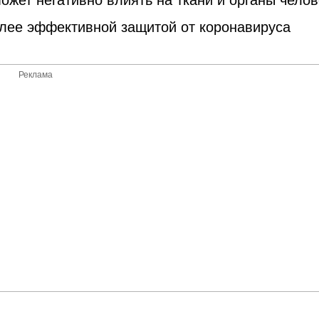
ожет негативно влиять на ткани и органы челов
лее эффективной защитой от коронавируса
Реклама