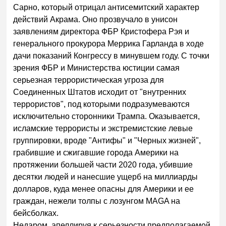
Сарно, который отрицал антисемитский характер
действий Акрама. Оно прозвучало в унисон
заявлениям директора ФБР Кристофера Рэя и
генерального прокурора Меррика Гарланда в ходе
дачи показаний Конгрессу в минувшем году. С точки
зрения ФБР и Министерства юстиции самая
серьезная террористическая угроза для
Соединенных Штатов исходит от "внутренних
террористов", под которыми подразумеваются
исключительно сторонники Трампа. Оказывается,
исламские террористы и экстремистские левые
группировки, вроде "Антифы" и "Черных жизней",
грабившие и сжигавшие города Америки на
протяжении большей части 2020 года, убившие
десятки людей и нанесшие ущерб на миллиарды
долларов, куда менее опасны для Америки и ее
граждан, нежели толпы с лозунгом MAGA на
бейсболках.
Недаром, апеллируя к серьезности предполагаемой