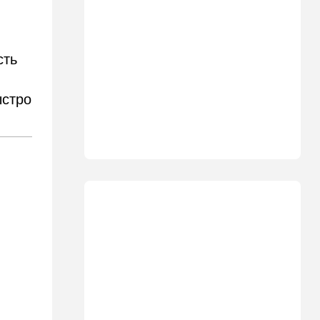
18:00
Транспорт
Реформа общественного
транспорта в Израиле: что
изменится для пассажиров
сть
автобусов и поездов
17:48
Здоровье
ыстро
Впервые в этом году:
пенсионер скончался из-за
укуса комара
17:14
Израиль
Снимали порт в Эйлате и
гору Герцль: так Тамерлан и
Алина продались иранской
разведке
16:48
Израиль
Злобный охранник:
арестован араб, лупивший
железом футбольных
болельщиков