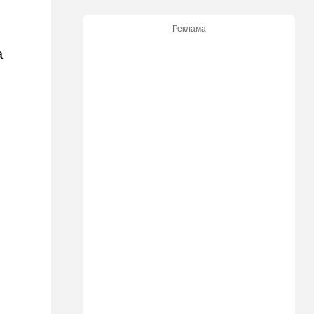
20:20
Израиль
Реклама
Маленькая девочка утонула
а
в Ашкелоне
19:38
Выборы в Израиле
"Голосовать не за кого":
Эрдан и Эдельштейн
создали новую партию
18:42
В мире
Дело пошло: в Газе строят
базу для африканских
солдат, две дружественных
Израилю страны готовы
отправить контингент
18:27
Мнения
Открытое письмо министру
национальной безопасности
Итамару Бен-Гвиру