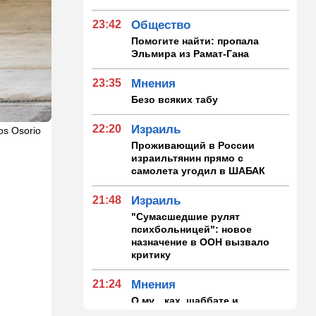
23:42
Общество
Помогите найти: пропала
Эльмира из Рамат-Гана
23:35
Мнения
Безо всяких табу
22:20
Израиль
os Osorio
Проживающий в России
израильтянин прямо с
самолета угодил в ШАБАК
21:48
Израиль
"Сумасшедшие рулят
психбольницей": новое
назначение в ООН вызвало
критику
21:24
Мнения
О му…ках, шаббате и
конституции…