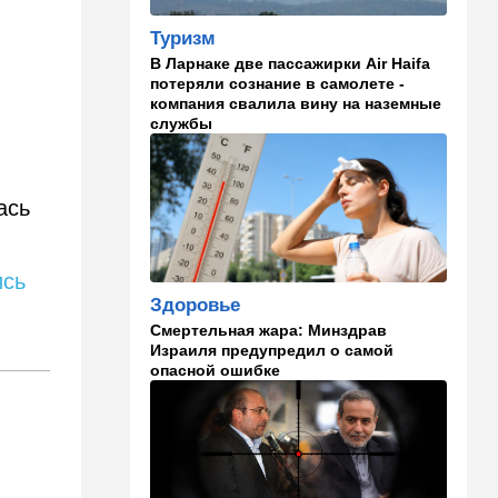
13:58
Здоровье
Туризм
Какие продукты помогают
В Ларнаке две пассажирки Air Haifa
легче переносить стресс:
потеряли сознание в самолете -
что выяснили ученые
компания свалила вину на наземные
службы
13:47
Ближний Восток
Турция все ближе подходит
к опасной черте в
отношениях с Израилем:
ась
провокационное заявление
13:45
В мире
ись
Помидоры научились
Здоровье
предупреждать соседей об
Смертельная жара: Минздрав
опасном вирусе
Израиля предупредил о самой
опасной ошибке
13:22
Стиль жизни
Что действительно помогает
пережить израильскую
жару, а что является мифом.
Разбираемся