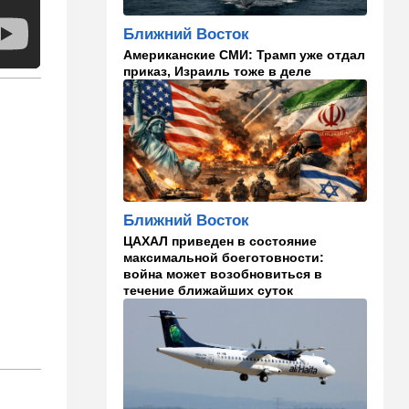
каникулах
Ближний Восток
14:49
Стиль жизни
Американские СМИ: Трамп уже отдал
Спор, которому нет конца:
приказ, Израиль тоже в деле
кто умнее - кошки или
собаки? Ученые дали ответ
14:41
Ближний Восток
Россия и Китай усиливают
поддержку Ирана: война с
США меняет баланс сил
Ближний Восток
14:18
Мнения
ЦАХАЛ приведен в состояние
"Это ваше туда-сюда
максимальной боеготовности:
страшно раздражает"
война может возобновиться в
течение ближайших суток
14:06
Транспорт
Что изменилось в аэропорту
Бен-Гурион после войны:
новые правила,
безопасность и советы
пассажирам