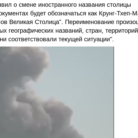
явил о смене иностранного названия столицы
окументах будет обозначаться как Крунг-Тхеп-М
елов Великая Столица". Переименование произ
х географических названий, стран, территорий
ни соответствовали текущей ситуации".