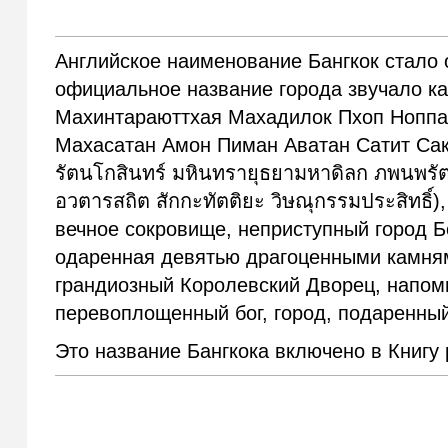
Английское наименование Бангкок стало 
официальное название города звучало ка
Махинтараюттхая Махадилок Пхоп Ноппа
Махасатан Амон Пиман Аватан Сатит Сак
รัตนโกสินทร์ มหินทรายุธยามหาดิลก ภพนพรัต
อวตารสถิต สักกะทัตติยะ วิษณุกรรมประสิทธิ์
вечное сокровище, неприступный город Б
одаренная девятью драгоценными камням
грандиозный Королевский Дворец, напом
перевоплощенный бог, город, подаренны
Это название Бангкока включено в Книгу