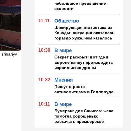
небольшое превышение
скорости
11:11
Общество
Шокирующая статистика из
Канады: ситуация оказалась
гораздо хуже, чем казалось
10:39
В мире
srihariyv
Секрет раскрыт: вот где в
Европе начнут производить
израильские дроны
10:32
Мнения
Пишут о росте
антисемитизма в Голливуде
10:11
В мире
Бумеранг для Санчеса: жена
помогла хорошенько
раскачать премьерское
кресло