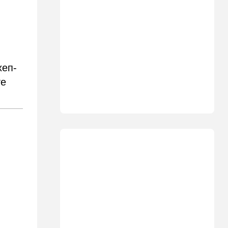
07:56
Спорт
Брат известного иранского
спортсмена обратился к
Трампу с отчаянной
просьбой
07:20
Ближний Восток
хеп-
Американская блокада
те
парализовала экспорт
иранской нефти
06:45
Здоровье
Всего 15 минут сна могут
изменить здоровье:
результаты нового
исследования
02:30
Израиль
Погода в Израиле на
неделю: жаркие деньки
00:01
Ближний Восток
Треугольник будет выпит: