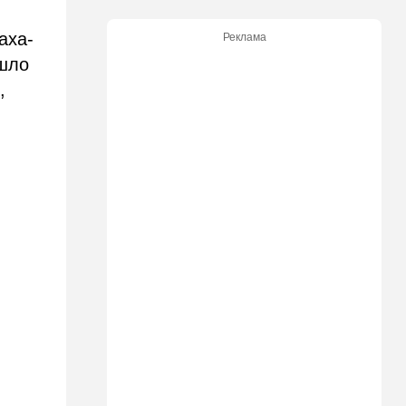
09:48
Мнения
аха-
Реклама
Задолбало
ошло
09:14
В мире
,
"Не показывайте, что вы из
Израиля": МИД выступил с
экстренным
предупреждением
08:49
Новости Украины
Россия устроила страшную
ночь Одессе и Харькову:
кадры последствий
08:45
Деньги
Как торговые сети
манипулируют вами,
заставляя вас
раскошелиться. И как от
этого защититься