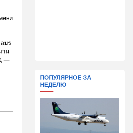
"исламский НАТО" угрожает
расширением и
международной изоляцией
емени
Израиля
23:58
Мнения
Каждое утро бреющийся
 อมร
иудей рискует нарушить
ิมาน
заповедь…
од —
23:36
В мире
Филиппины: израильтянин
подрался с "суперменом"-
ПОПУЛЯРНОЕ ЗА
антисемитом из-за Гитлера,
НЕДЕЛЮ
оба в полиции. ВИДЕО
23:03
Ближний Восток
Попутал берега Ормузского
пролива: Иран ужесточает
требования
21:40
Мнения