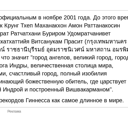
официальным в ноябре 2001 года. До этого вр
к Крунг Тхеп Маханакхон Амон Раттанакосин
рат Ратчатхани Буриром Удомратчанивет
катхаттийя Витсанукам Прасит (กรุงเทพมหานคร
น์ ราชธานีบุรีรมย์ อุดมราชนิเวศน์ มหาสถาน อมรพ
), что значит "город ангелов, великий город, гор
ога Индры, величественная столица мира,
и, счастливый город, полный изобилия
инающий божественную обитель, где царствует
й Индрой и построенный Вишвакарманом".
 рекордов Гиннесса как самое длинное в мире.
Реклама