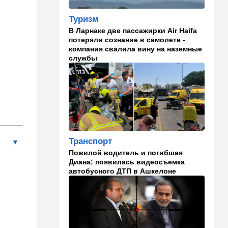
Совет мира начинает
военное развертывание в
Туризм
Газе
В Ларнаке две пассажирки Air Haifa
потеряли сознание в самолете -
21:21
Ближний Восток
компания свалила вину на наземные
Караван идет: Иран и Оман
службы
почти договорились
20:40
В мире
"Мы вам не рады": в Греции
агрессивно встретили
круизный лайнер с
израильскими туристами
Транспорт
19:59
В мире
Пожилой водитель и погибшая
Несмотря ни на какие угрозы
Диана: появилась видеосъемка
Мамдани: Нетаниягу снова
автобусного ДТП в Ашкелоне
собирается в Нью-Йорк
19:36
Здоровье
Исследование ООН:
детского голода в Газе нет и
не было