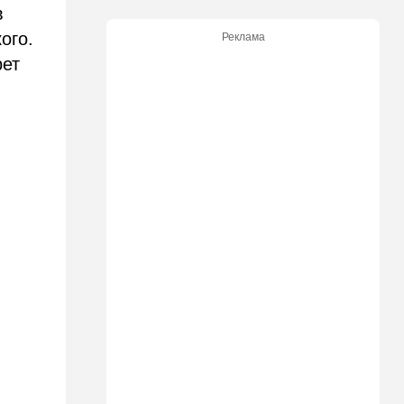
в
"Веселый молочник"
больше не смеется:
ого.
Реклама
американский фермер-мем в
шоке
рет
14:35
Израиль
И снова труп - возле
Реховота нашли тело
мужчины
14:15
В мире
Новый удар по Японии: за
землетрясением юг страны
накрыл "Дельфин"
14:15
Мнения
Мы проиграли, но в
хорошей компании…
14:08
В мире
Неизвестный дрон залетел в
Болгарию - премьер-