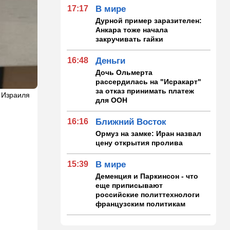
17:17
В мире
Дурной пример заразителен:
Анкара тоже начала
закручивать гайки
16:48
Деньги
Дочь Ольмерта
рассердилась на "Исракарт"
за отказ принимать платеж
 Израиля
для ООН
16:16
Ближний Восток
Ормуз на замке: Иран назвал
цену открытия пролива
15:39
В мире
Деменция и Паркинсон - что
еще приписывают
российские политтехнологи
французским политикам
15:30
Общество