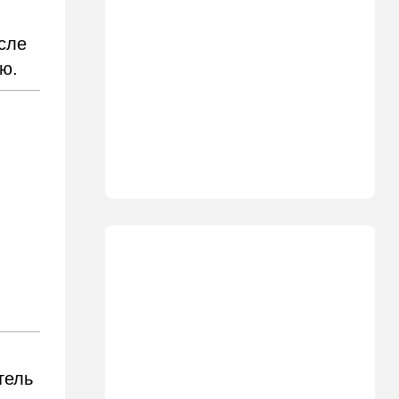
министр сделал заявление
сле
13:19
В мире
Школьник пришел на
ию.
экскурсию в концлагерь в
футболке с принтом
террористки — посетители
вызвали полицию
13:05
Ближний Восток
ООН обеспокоена:
ближневосточная страна на
пороге гражданской войны
12:20
В мире
Шенген трещит по швам:
Сеута окончательно
рассорила две европейские
страны
11:31
Израиль
тель
Не террорист, а угонщик:
спасаясь от погони, вор