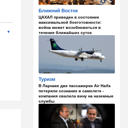
погибшие
Ближний Восток
08:45
Ближний Восток
ЦАХАЛ приведен в состояние
Дружить против Израиля:
максимальной боеготовности:
Иран просится в мекканский
война может возобновиться в
союз
течение ближайших суток
08:18
В мире
CNN: генерал Кейн ищет
способ выйти из войны с
Ираном
00:32
Израиль
Погода в Израиле на
Туризм
субботу, 8 августа
В Ларнаке две пассажирки Air Haifa
потеряли сознание в самолете -
23:57
Мнения
компания свалила вину на наземные
службы
Страсть к творчеству
23:20
В мире
"Нью-Йорк таймс"
опубликовал новый поклеп