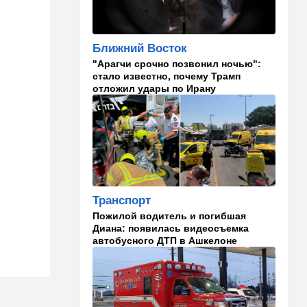
на Израиль, рассердив
генконсула
Ближний Восток
22:52
В мире
"Арагчи срочно позвонил ночью":
И грянул Грэм: Сенат США
стало известно, почему Трамп
одобрил ужесточение
отложил удары по Ирану
санкций против России и
Ирана
22:33
Транспорт
Почему Израиль до сих пор
не решил проблему пробок,
несмотря на вложенные
миллиарды
Транспорт
21:56
Ближний Восток
Пожилой водитель и погибшая
Вывести войска: ливанцы
Диана: появилась видеосъемка
уповают на будущие
автобусного ДТП в Ашкелоне
израильские выборы
21:45
Мнения
И еще про Иран…