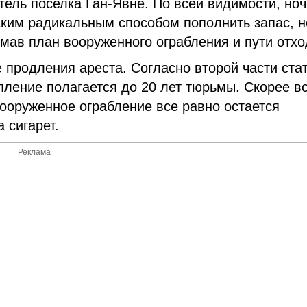
тель поселка Ган-Явне. По всей видимости, ноч
таким радикальным способом пополнить запас, н
мав план вооруженного ограбления и пути отхо
 продления ареста. Согласно второй части ста
пление полагается до 20 лет тюрьмы. Скорее вс
 вооруженное ограбление все равно остается
 сигарет.
Реклама