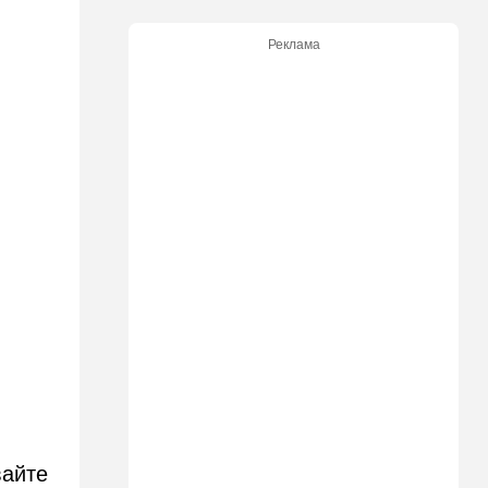
продукты онлайн
Реклама
09:57
Общество
Важнейший совет
экспертов: это может спасти
вас и вашу семью от
стремительно
распространяющейся
угрозы
09:49
Мнения
Найдено некоторое решение
09:46
Новости Украины
605 дронов за ночь: в
Ярославле горит НПЗ,
пожары в Тверской и
Курской областях
09:15
В мире
Муравейник без самцов и
рабочих: ученые нашли
вайте
"общество одних королев"