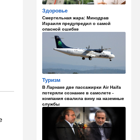
которая устроила опасные
Здоровье
ралли возле Мицпе-Иерихо
Смертельная жара: Минздрав
Израиля предупредил о самой
19:25
Ближний Восток
опасной ошибке
Что ни день, то новый план
по Ормузу: раскошелиться
придется Европе
19:17
В мире
"Коммунист-неудачник" -
Трамп дал характеристику
антиизраильскому политику
Туризм
из Мичигана
В Ларнаке две пассажирки Air Haifa
18:30
Мнения
потеряли сознание в самолете -
компания свалила вину на наземные
Рекорд вопреки бойкотам
службы
18:10
В мире
е
Схватилась за нож и пошла
резать мужчин: кровавая
атака в центре Лондона