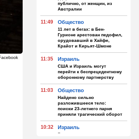
публично, от женщин, из
Австралии
11:49
Общество
11 лет в бегах: в Бен-
Гурионе арестован педофил,
орудовавший в Хайфе,
Крайот и Кирьят-Шмоне
Facebook
11:35
Израиль
США и Израиль могут
перейти к беспрецедентному
оборонному партнерству
11:03
Общество
Найдено сильно
разложившееся тело:
поиски 23-летнего парня
приняли трагический оборот
10:32
Израиль
Где самые дешевые