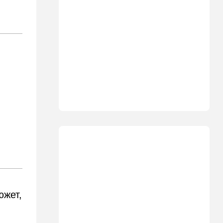
09:02
Израиль
Налог на аренду в Израиле:
что обязан знать каждый
владелец квартиры
09:01
В мире
Скандальная публикация
WP: один вопрос Трампа
поставил Хегсета в крайне
неудобное положение
01:30
Точка вкуса
Средиземноморская диета
оказалась полезна не только
для сердца
01:03
Израиль
Погода в Израиле на
южет,
четверг, 6 августа: в
некоторых районах
температура понизится