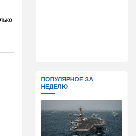
23:57
Мнения
Война на износ
лько
23:12
Новости Украины
Квартиры, ремонт и
Mercedes: экс-посла
Украины в США
подозревают в незаконном
обогащении
22:29
Ближний Восток
МИД Ирана: По Ормузскому
ПОПУЛЯРНОЕ ЗА
проливу почти
НЕДЕЛЮ
договорились, но Израиль и
США могут сорвать
соглашение
21:39
Мнения
Марокканские военные
копируют опыт израильских
коллег