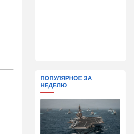
17:25
Общество
"Я психиатрический" —
подозреваемый в убийстве
адвоката жалуется на
полицейских
17:18
В мире
"Кто еще это может быть,
кроме России?" Опасный
инцидент в немецком
аэропорту
ПОПУЛЯРНОЕ ЗА
16:21
Израиль
НЕДЕЛЮ
Арнона под прицелом:
требование прекратить
финансирование
уклонистов через
муниципалитеты
16:16
Общество
Суд оправдал демонстранта,