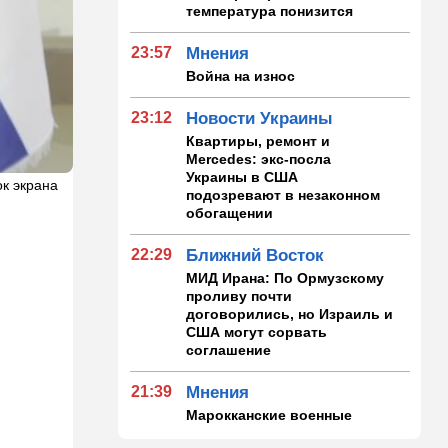
температура понизится
23:57
Мнения
Война на износ
23:12
Новости Украины
Квартиры, ремонт и
Mercedes: экс-посла
Украины в США
к экрана
подозревают в незаконном
обогащении
22:29
Ближний Восток
МИД Ирана: По Ормузскому
проливу почти
договорились, но Израиль и
США могут сорвать
соглашение
21:39
Мнения
Марокканские военные
копируют опыт израильских