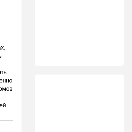
Полиция открыла огонь по
палестинской машине,
которая устроила опасные
ралли возле Мицпе-Иерихо
19:25
Ближний Восток
Что ни день, то новый план
м
по Ормузу: раскошелиться
х,
придется Европе
ь
19:17
В мире
"Коммунист-неудачник" -
еть
Трамп дал характеристику
антиизраильскому политику
бенно
из Мичигана
домов
18:30
Мнения
Рекорд вопреки бойкотам
ей
18:10
В мире
Схватилась за нож и пошла
резать мужчин: кровавая
атака в центре Лондона