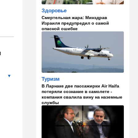
человека и дирижер
Здоровье
иммунной системы
Смертельная жара: Минздрав
Израиля предупредил о самой
14:45
Ближний Восток
опасной ошибке
Даже Пезешкиан психанул:
загадка Моджтабы Хаменеи
становится все страннее
и
14:37
В мире
Теперь и Куба заговорила о
геноциде, но Израиль в
данном случае ни при чем
Туризм
14:18
Мнения
В Ларнаке две пассажирки Air Haifa
потеряли сознание в самолете -
Почему этот поступок
компания свалила вину на наземные
смелый?
службы
14:15
Здоровье
Альцгеймер начинается не
там, где думали: ученые
нашли возможный источник
болезни