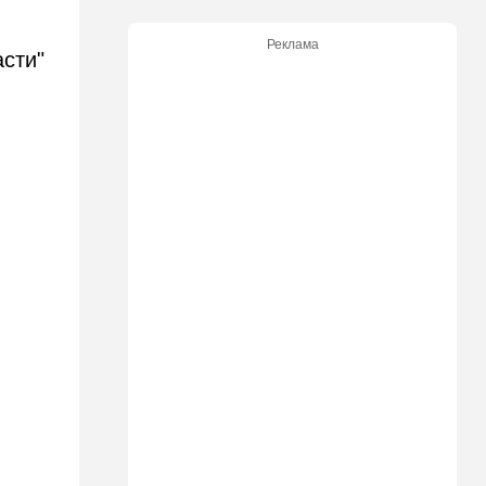
21:05
В мире
Реклама
Грузия во тьме: столица
асти"
страны парализована
20:54
Израиль
Замир побывал в Газе и
сделал заявления, которые
не понравятся в Вашингтоне
20:20
В мире
В Москве после взрыва в
ресторане Balzi Rossi тайно
похоронили генерала
20:00
Израиль
Полиция открыла огонь по
палестинской машине,
которая устроила опасные
ралли возле Мицпе-Иерихо
19:25
Ближний Восток