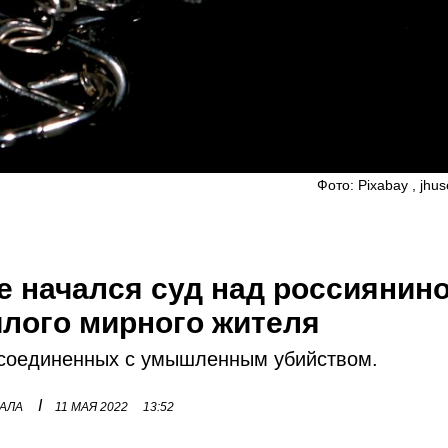
Фото: Pixabay , jh
е начался суд над россиянин
илого мирного жителя
 соединенных с умышленным убийством.
I
НАЛА
11 МАЯ 2022
13:52