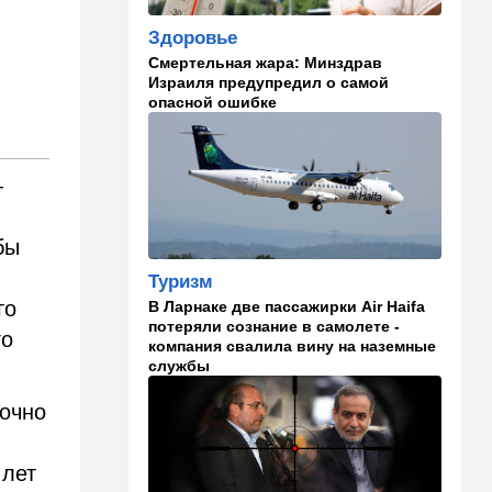
становится все страннее
Здоровье
Смертельная жара: Минздрав
14:37
В мире
Израиля предупредил о самой
Теперь и Куба заговорила о
опасной ошибке
геноциде, но Израиль в
данном случае ни при чем
14:18
Мнения
—
Почему этот поступок
смелый?
бы
14:15
Здоровье
Туризм
Альцгеймер начинается не
го
В Ларнаке две пассажирки Air Haifa
там, где думали: ученые
потеряли сознание в самолете -
нашли возможный источник
го
компания свалила вину на наземные
болезни
службы
14:13
В мире
точно
Палестинская
администрация проиграла
очередную судебную битву
 лет
в США