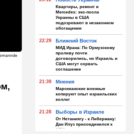
Квартиры, ремонт и
Mercedes: экс-посла
Украины в США
подозревают в незаконном
обогащении
22:29
Ближний Восток
МИД Ирана: По Ормузскому
проливу почти
usemannde
договорились, но Израиль и
США могут сорвать
соглашение
21:39
Мнения
ом,
Марокканские военные
копируют опыт израильских
коллег
21:28
Выборы в Израиле
От Нетаниягу - к Либерману:
Дан Илуз присоединился к
НДИ