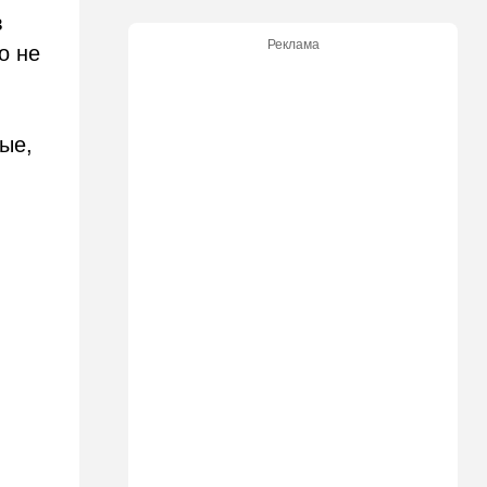
в
20:50
Израиль
Реклама
о не
Как будто знал: известного
израильского певца и поэта
раздавил собственный
автомобиль
ые,
20:37
Публицистика
Цена "эффективности":
почему новые правила ПДД
бьют по правам водителей
19:30
Транспорт
Пожилой водитель и
погибшая Диана: появилась
видеосъемка автобусного
ДТП в Ашкелоне
18:38
Транспорт
Подарок к праздникам:
американские авиалинии
снова летят в Израиль