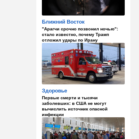
Полное затмение — не для
Израиля: куда ехать за
редким зрелищем 12 августа
Ближний Восток
"Арагчи срочно позвонил ночью":
12:40
В мире
стало известно, почему Трамп
Этна разбушевалась:
отложил удары по Ирану
Сицилия закрыла один из
аэропортов. ВИДЕО
12:30
В мире
Российский след? В
Германии предотвратили
покушение на
производителя дронов для
Здоровье
Украины
Первые смерти и тысячи
заболевших: в США не могут
11:45
Израиль
вычислить источник опасной
Террорист "Нухбы",
инфекции
участвовавший в резне 7
октября, работал в Газе
водителем грузовика
гумпомощи