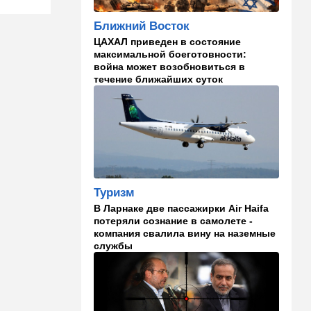
русские дети вместе с
палестинскими строят
Ближний Восток
"новую модель ООН"
ЦАХАЛ приведен в состояние
14:55
Израиль
максимальной боеготовности:
война может возобновиться в
В Израиле опасаются атак
течение ближайших суток
дронов изнутри страны
14:55
В мире
WSJ: загнанный в угол Путин
может испытать НАТО на
прочность
14:10
В мире
Туризм
Заложники Сеуты: почему
В Ларнаке две пассажирки Air Haifa
марокканские подростки не
потеряли сознание в самолете -
могут вернуться домой
компания свалила вину на наземные
службы
14:09
Мнения
Несколько минут между
воем сирены и ударом
13:35
В мире