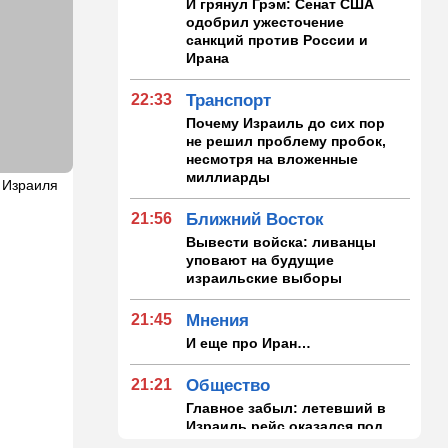
И грянул Грэм: Сенат США
одобрил ужесточение
санкций против России и
Ирана
22:33
Транспорт
Почему Израиль до сих пор
не решил проблему пробок,
несмотря на вложенные
миллиарды
 Израиля
21:56
Ближний Восток
Вывести войска: ливанцы
уповают на будущие
израильские выборы
21:45
Мнения
И еще про Иран…
21:21
Общество
Главное забыл: летевший в
Израиль рейс оказался под
угрозой