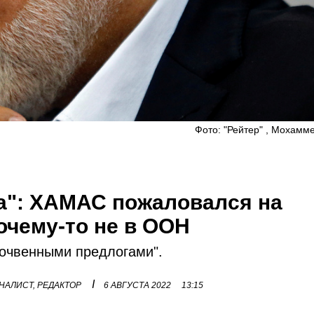
Фото: "Рейтер" , Мохамм
ча": ХАМАС пожаловался на
очему-то не в ООН
почвенными предлогами".
I
НАЛИСТ, РЕДАКТОР
6 АВГУСТА 2022
13:15