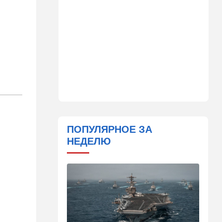
поджог
10:23
В мире
Разрази меня гром:
участника СВО поразила
х
молния в момент, когда он
убегал от медведя
10:09
Общество
Изнасиловал - и в пески: в
Холоне задержан
подозреваемый в жестоком
изнасиловании 18-летней
ПОПУЛЯРНОЕ ЗА
НЕДЕЛЮ
10:08
Мнения
Чужакам всего всегда мало
09:50
Ближний Восток
Южный фронт: хуситы идут
в наступление
09:03
Новости Украины