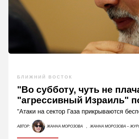
БЛИЖНИЙ ВОСТОК
"Во субботу, чуть не пла
"агрессивный Израиль" п
"Атаки на сектор Газа прикрываются бес
АВТОР:
ЖАННА МОРОЗОВА
,
ЖАННА МОРОЗОВА – ЖУР