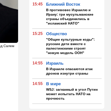
15:45
Ближний Восток
В противовес Израилю и
Ирану: три мусульманские
страны объединились в
"исламский НАТО"
15:25
Общество
"Общие культурные коды":
русские дети вместе с
ед Салем
палестинскими строят
"новую модель ООН"
14:55
Израиль
В Израиле опасаются атак
дронов изнутри страны
14:55
В мире
WSJ: загнанный в угол Путин
может испытать НАТО на
прочность
14:10
В мире