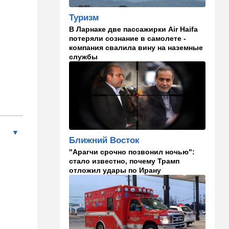
Америке: в Иране готовят
законопроект по Ормузу
Туризм
В Ларнаке две пассажирки Air Haifa
07:20
Технологии
потеряли сознание в самолете -
компания свалила вину на наземные
Прощай, Nvidia? Маск
службы
запускает гигантскую
фабрику компьютерного
"железа"
06:40
Туризм
Какие авиакомпании
возвращаются в Израиль, а
кто снова отменил рейсы
Ближний Восток
05:00
Транспорт
"Арагчи срочно позвонил ночью":
Кто лучше - "китайцы",
стало известно, почему Трамп
"корейцы" или "японцы"?
отложил удары по Ирану
Разбираемся
01:32
Израиль
Погода в Израиле на
пятницу, 7 августа