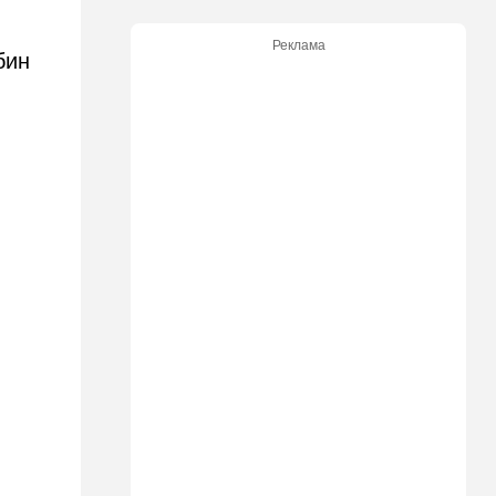
Заложники Сеуты: почему
марокканские подростки не
Реклама
могут вернуться домой
бин
14:09
Мнения
Несколько минут между
воем сирены и ударом
13:35
В мире
Полное затмение — не для
Израиля: куда ехать за
редким зрелищем 12 августа
12:40
В мире
Этна разбушевалась:
Сицилия закрыла один из
аэропортов. ВИДЕО
12:30
В мире
Российский след? В
Германии предотвратили
покушение на