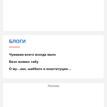
БЛОГИ
Чужакам всего всегда мало
Безо всяких табу
О му…ках, шаббате и конституции…
Реклама