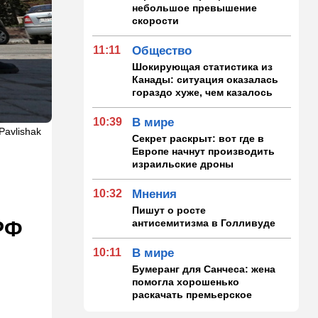
небольшое превышение
скорости
11:11
Общество
Шокирующая статистика из
Канады: ситуация оказалась
гораздо хуже, чем казалось
10:39
В мире
Pavlishak
Секрет раскрыт: вот где в
Европе начнут производить
израильские дроны
10:32
Мнения
Пишут о росте
антисемитизма в Голливуде
РФ
10:11
В мире
Бумеранг для Санчеса: жена
помогла хорошенько
раскачать премьерское
кресло