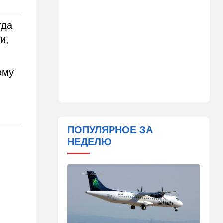
"исламский НАТО" угрожает
расширением и
гда
международной изоляцией
Израиля
и,
23:58
Мнения
Каждое утро бреющийся
ому
иудей рискует нарушить
заповедь…
23:36
В мире
Филиппины: израильтянин
подрался с "суперменом"-
ПОПУЛЯРНОЕ ЗА
антисемитом из-за Гитлера,
НЕДЕЛЮ
оба в полиции. ВИДЕО
23:03
Ближний Восток
Попутал берега Ормузского
пролива: Иран ужесточает
требования
21:40
Мнения