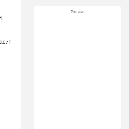
09:48
Мнения
Реклама
Задолбало
и
09:14
В мире
"Не показывайте, что вы из
Израиля": МИД выступил с
асит
экстренным
предупреждением
08:49
Новости Украины
Россия устроила страшную
ночь Одессе и Харькову:
кадры последствий
08:45
Деньги
Как торговые сети
манипулируют вами,
заставляя вас
раскошелиться. И как от
этого защититься