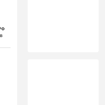
07:56
Спорт
Брат известного иранского
спортсмена обратился к
Трампу с отчаянной
просьбой
07:20
Ближний Восток
РФ
Американская блокада
ав
парализовала экспорт
иранской нефти
06:45
Здоровье
Всего 15 минут сна могут
изменить здоровье:
результаты нового
исследования
02:30
Израиль
Погода в Израиле на
неделю: жаркие деньки
00:01
Ближний Восток
Треугольник будет выпит: