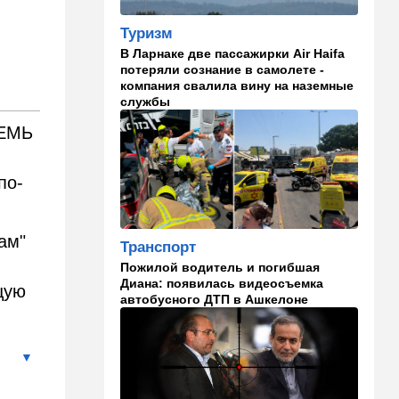
Совет мира начинает
военное развертывание в
Туризм
Газе
В Ларнаке две пассажирки Air Haifa
потеряли сознание в самолете -
21:21
Ближний Восток
компания свалила вину на наземные
Караван идет: Иран и Оман
службы
почти договорились
СЕМЬ
20:40
В мире
"Мы вам не рады": в Греции
по-
агрессивно встретили
круизный лайнер с
израильскими туристами
ам"
Транспорт
19:59
В мире
Пожилой водитель и погибшая
Несмотря ни на какие угрозы
Диана: появилась видеосъемка
щую
Мамдани: Нетаниягу снова
автобусного ДТП в Ашкелоне
собирается в Нью-Йорк
19:36
Здоровье
Исследование ООН:
детского голода в Газе нет и
не было