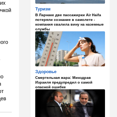
 их
Туризм
ечкой
13:47
Ближний Восток
В Ларнаке две пассажирки Air Haifa
Турция все ближе подходит
потеряли сознание в самолете -
к опасной черте в
компания свалила вину на наземные
отношениях с Израилем:
службы
провокационное заявление
ного
13:45
В мире
Помидоры научились
предупреждать соседей об
опасном вирусе
о
13:22
Стиль жизни
Здоровье
Что действительно помогает
но
Смертельная жара: Минздрав
пережить израильскую
Израиля предупредил о самой
в
жару, а что является мифом.
опасной ошибке
Разбираемся
от
цев
12:52
Израиль
США суют Израилю палки в
колеса после гибели
военных в Ливане