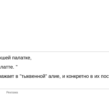
окшей палатке,
латте. "
ажает в "тыквенной" алие, и конкретно в их пос
Реклама