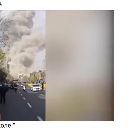
,
коле."