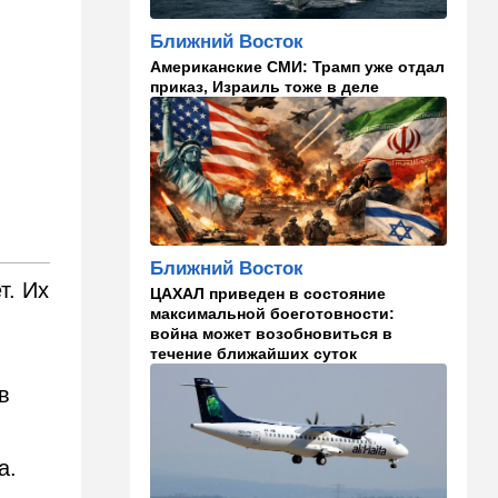
кто умнее - кошки или
собаки? Ученые дали ответ
Ближний Восток
Американские СМИ: Трамп уже отдал
14:41
Ближний Восток
приказ, Израиль тоже в деле
Россия и Китай усиливают
поддержку Ирана: война с
США меняет баланс сил
14:18
Мнения
"Это ваше туда-сюда
страшно раздражает"
Ближний Восток
14:06
Транспорт
т. Их
ЦАХАЛ приведен в состояние
Что изменилось в аэропорту
максимальной боеготовности:
Бен-Гурион после войны:
война может возобновиться в
новые правила,
течение ближайших суток
безопасность и советы
пассажирам
в
13:58
Здоровье
Какие продукты помогают
на.
легче переносить стресс:
что выяснили ученые