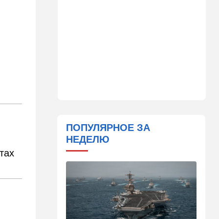
сцены
15:30
Общество
Неожиданный поворот в
деле пропавшего парня из
Димоны: его друзья стали
подозреваемыми
15:13
В мире
Генерал с говорящим
именем предположительно
погиб при взрыве в
ресторане в Москве
ПОПУЛЯРНОЕ ЗА
НЕДЕЛЮ
15:00
Культура
тах
Звездное лето и водные
драконы в Израиле: куда
сходить с детьми на
каникулах
14:49
Стиль жизни
Спор, которому нет конца: