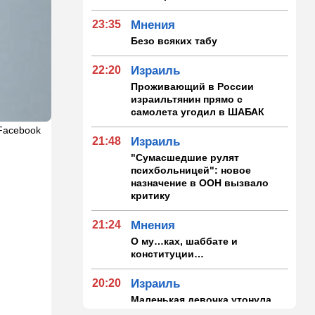
23:35
Мнения
Безо всяких табу
22:20
Израиль
Проживающий в России
израильтянин прямо с
самолета угодил в ШАБАК
Facebook
21:48
Израиль
"Сумасшедшие рулят
психбольницей": новое
назначение в ООН вызвало
критику
21:24
Мнения
О му…ках, шаббате и
конституции…
20:20
Израиль
Маленькая девочка утонула
в Ашкелоне