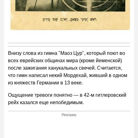
Внизу слова из гимна "Маоз Цур", который поют во
всех еврейских общинах мира (кроме йеменской)
после зажигания ханукальных свечей. Считается,
что гимн написал некий Мордехай, живший в одном
из княжеств Германии в 13 веке.
Ощущение тревоги понятно — в 42-м гитлеровский
рейх казался еще непобедимым.
Реклама