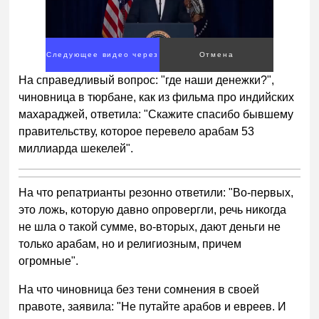
Следующее видео через
Отмена
4
На справедливый вопрос: "где наши денежки?",
чиновница в тюрбане, как из фильма про индийских
махараджей, ответила: "Скажите спасибо бывшему
правительству, которое перевело арабам 53
миллиарда шекелей".
На что репатрианты резонно ответили: "Во-первых,
это ложь, которую давно опровергли, речь никогда
не шла о такой сумме, во-вторых, дают деньги не
только арабам, но и религиозным, причем
огромные".
На что чиновница без тени сомнения в своей
правоте, заявила: "Не путайте арабов и евреев. И