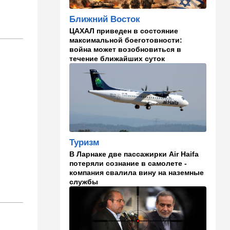
русские дети вместе с
палестинскими строят
Ближний Восток
"новую модель ООН"
ЦАХАЛ приведен в состояние
14:55
Израиль
максимальной боеготовности:
война может возобновиться в
В Израиле опасаются атак
течение ближайших суток
дронов изнутри страны
14:55
В мире
WSJ: загнанный в угол Путин
может испытать НАТО на
прочность
14:10
В мире
Туризм
Заложники Сеуты: почему
В Ларнаке две пассажирки Air Haifa
марокканские подростки не
потеряли сознание в самолете -
могут вернуться домой
компания свалила вину на наземные
службы
14:09
Мнения
Несколько минут между
воем сирены и ударом
13:35
В мире