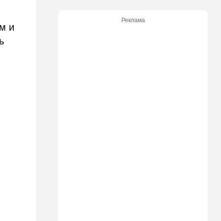
20:50
Израиль
Реклама
м и
Как будто знал: известного
израильского певца и поэта
ь
раздавил собственный
автомобиль
20:37
Публицистика
Цена "эффективности":
почему новые правила ПДД
бьют по правам водителей
19:30
Транспорт
Пожилой водитель и
погибшая Диана: появилась
видеосъемка автобусного
ДТП в Ашкелоне
18:38
Транспорт
Подарок к праздникам:
американские авиалинии
снова летят в Израиль