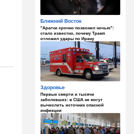
Полное затмение — не для
Израиля: куда ехать за
редким зрелищем 12 августа
Ближний Восток
"Арагчи срочно позвонил ночью":
12:40
В мире
стало известно, почему Трамп
Этна разбушевалась:
отложил удары по Ирану
Сицилия закрыла один из
аэропортов. ВИДЕО
12:30
В мире
Российский след? В
Германии предотвратили
покушение на
производителя дронов для
Здоровье
Украины
Первые смерти и тысячи
заболевших: в США не могут
11:45
Израиль
вычислить источник опасной
Террорист "Нухбы",
инфекции
участвовавший в резне 7
октября, работал в Газе
водителем грузовика
гумпомощи