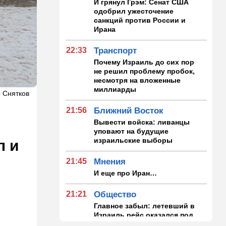
И грянул Грэм: Сенат США
одобрил ужесточение
санкций против России и
Ирана
22:33
Транспорт
Почему Израиль до сих пор
не решил проблему пробок,
несмотря на вложенные
миллиарды
р Снятков
21:56
Ближний Восток
Вывести войска: ливанцы
уповают на будущие
израильские выборы
п и
21:45
Мнения
И еще про Иран…
21:21
Общество
Главное забыл: летевший в
Израиль рейс оказался под
угрозой