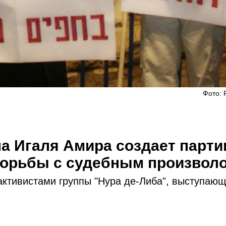
Фото: 
ена Игаля Амира создает парт
борьбы с судебным произвол
активистами группы "Нура де-Либа", выступаю