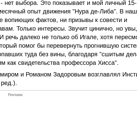
 - нет выбора. Это показывает и мой личный 15-
месячный опыт движения "Нура де-Либа". В на
е вопиющих фактов, ни призывы к совести и
вам. Только интересы. Звучит цинично, но увы,
И речь далеко не только об Игале, хотя пересм
оторый помог бы перевернуть прогнившую систе
опавших туда без вины, благодаря "сшитым дел
м как свидетельства профессора Хисса".
 Амиром и Романом Задоровым возглавлял Инст
ред.).
Реклама