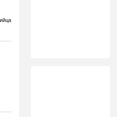
Что ни день, то новый план
по Ормузу: раскошелиться
придется Европе
бийца
19:17
В мире
"Коммунист-неудачник" -
Трамп дал характеристику
антиизраильскому политику
из Мичигана
18:30
Мнения
Рекорд вопреки бойкотам
18:10
В мире
Схватилась за нож и пошла
резать мужчин: кровавая
атака в центре Лондона
17:25
Общество
"Я психиатрический" —
подозреваемый в убийстве
адвоката жалуется на
полицейских