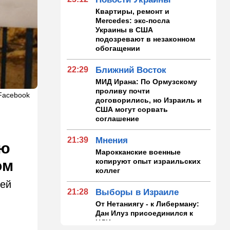
Квартиры, ремонт и
Mercedes: экс-посла
Украины в США
подозревают в незаконном
обогащении
22:29
Ближний Восток
МИД Ирана: По Ормузскому
проливу почти
Facebook
договорились, но Израиль и
США могут сорвать
соглашение
21:39
Мнения
ию
Марокканские военные
копируют опыт израильских
ом
коллег
щей
21:28
Выборы в Израиле
От Нетаниягу - к Либерману:
Дан Илуз присоединился к
НДИ