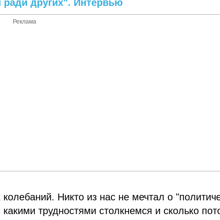
 ради других". Интервью
Реклама
колебаний. Никто из нас не мечтал о "политич
с какими трудностями столкнемся и сколько пот