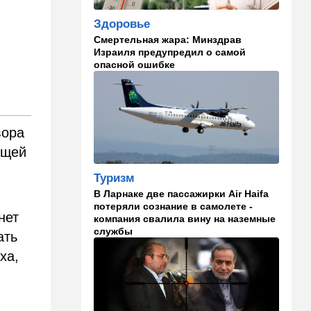
становится все страннее
Здоровье
Смертельная жара: Минздрав
14:37
В мире
Израиля предупредил о самой
Теперь и Куба заговорила о
опасной ошибке
геноциде, но Израиль в
данном случае ни при чем
14:18
Мнения
Почему этот поступок
вора
смелый?
ющей
14:15
Здоровье
Туризм
Альцгеймер начинается не
В Ларнаке две пассажирки Air Haifa
там, где думали: ученые
потеряли сознание в самолете -
нашли возможный источник
нет
компания свалила вину на наземные
болезни
службы
ать
14:13
В мире
ха,
Палестинская
администрация проиграла
очередную судебную битву
в США