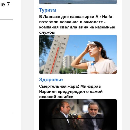
не 7
14:41
Ближний Восток
Туризм
Россия и Китай усиливают
В Ларнаке две пассажирки Air Haifa
поддержку Ирана: война с
потеряли сознание в самолете -
США меняет баланс сил
компания свалила вину на наземные
службы
14:18
Мнения
"Это ваше туда-сюда
страшно раздражает"
14:06
Транспорт
Что изменилось в аэропорту
Бен-Гурион после войны:
новые правила,
Здоровье
безопасность и советы
Смертельная жара: Минздрав
пассажирам
Израиля предупредил о самой
опасной ошибке
13:58
Здоровье
Какие продукты помогают
легче переносить стресс:
что выяснили ученые
13:47
Ближний Восток