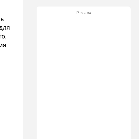
Безо всяких табу
Реклама
22:20
Израиль
ль
Проживающий в России
 для
израильтянин прямо с
го,
самолета угодил в ШАБАК
емя
21:48
Израиль
"Сумасшедшие рулят
психбольницей": новое
назначение в ООН вызвало
критику
21:24
Мнения
О му…ках, шаббате и
конституции…
20:20
Израиль
Маленькая девочка утонула
в Ашкелоне
19:38
Выборы в Израиле