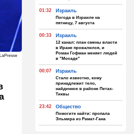
01:32
Израиль
Погода в Израиле на
пятницу, 7 августа
00:33
Израиль
12 канал: план смены власти
в Иране провалился, и
Роман Гофман меняет людей
 LaPresse
в "Мосаде"
00:07
Израиль
Стало известно, кому
принадлежит тело,
в
найденное в районе Петах-
Тиквы
а
23:42
Общество
Помогите найти: пропала
Эльмира из Рамат-Гана
23:35
Мнения