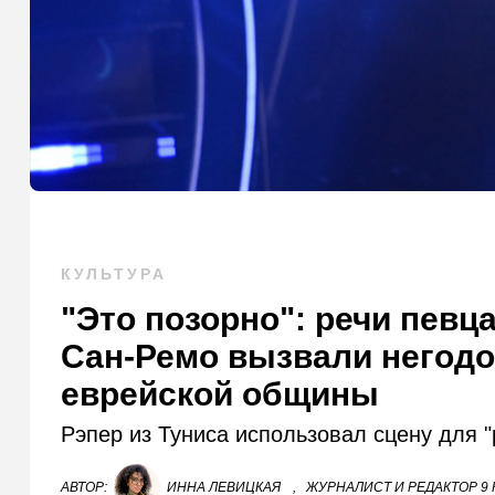
КУЛЬТУРА
"Это позорно": речи певц
Сан-Ремо вызвали негодо
еврейской общины
Рэпер из Туниса использовал сцену для "
АВТОР:
ИННА ЛЕВИЦКАЯ
,
ЖУРНАЛИСТ И РЕДАКТОР 9