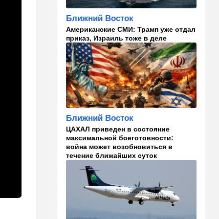
страшно раздражает"
Ближний Восток
14:06
Транспорт
Американские СМИ: Трамп уже отдал
Что изменилось в аэропорту
приказ, Израиль тоже в деле
Бен-Гурион после войны:
новые правила,
безопасность и советы
пассажирам
13:58
Здоровье
Какие продукты помогают
легче переносить стресс:
Ближний Восток
что выяснили ученые
ЦАХАЛ приведен в состояние
максимальной боеготовности:
13:47
Ближний Восток
война может возобновиться в
Турция все ближе подходит
течение ближайших суток
к опасной черте в
отношениях с Израилем:
провокационное заявление
13:45
В мире
Помидоры научились
предупреждать соседей об