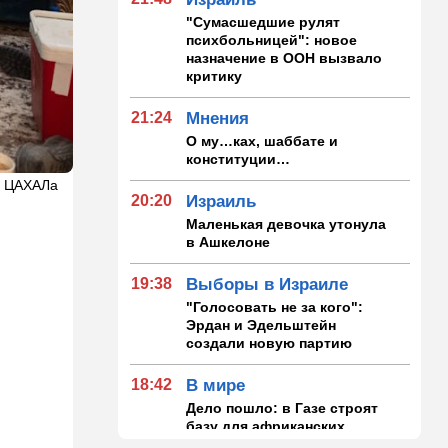
"Сумасшедшие рулят
психбольницей": новое
назначение в ООН вызвало
критику
21:24
Мнения
О му…ках, шаббате и
конституции…
а ЦАХАЛа
20:20
Израиль
Маленькая девочка утонула
в Ашкелоне
19:38
Выборы в Израиле
"Голосовать не за кого":
Эрдан и Эдельштейн
создали новую партию
18:42
В мире
Дело пошло: в Газе строят
базу для африканских
солдат, две дружественных