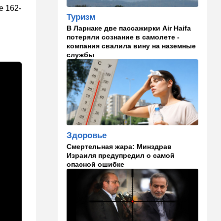
е 162-
опасном вирусе
Туризм
В Ларнаке две пассажирки Air Haifa
13:22
Стиль жизни
потеряли сознание в самолете -
Что действительно помогает
компания свалила вину на наземные
пережить израильскую
службы
жару, а что является мифом.
Разбираемся
12:52
Израиль
США суют Израилю палки в
колеса после гибели
военных в Ливане
Здоровье
12:46
Спорт
Смертельная жара: Минздрав
Иранский режим получил
Израиля предупредил о самой
удар по самолюбию -
опасной ошибке
публично, от женщин, из
Австралии
11:49
Общество
11 лет в бегах: в Бен-
Гурионе арестован педофил,