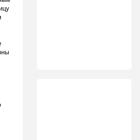
Алина продались иранской
разведке
ицу
и
16:48
Израиль
Злобный охранник:
арестован араб, лупивший
железом футбольных
е
болельщиков
оны
16:32
В мире
Мэра Нью-Йорка освистали
на мероприятии полиции:
Мамдани пулей вылетел со
сцены
15:30
Общество
Неожиданный поворот в
о
деле пропавшего парня из
Димоны: его друзья стали
подозреваемыми
15:13
В мире
Генерал с говорящим