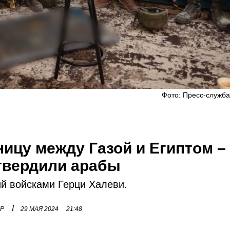
Фото: Пресс-служб
ицу между Газой и Египтом –
 твердили арабы
й войсками Герци Халеви.
I
ОР
29 МАЯ 2024
21:48