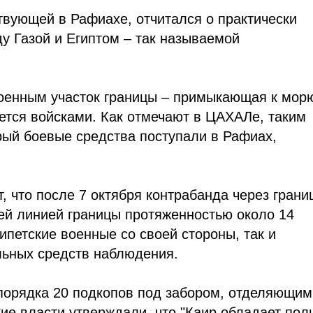
твующей в Рафиахе, отчитался о практически
у Газой и Египтом – так называемой
оенным участок границы – примыкающая к мор
ается войсками. Как отмечают в ЦАХАЛе, таким
рый боевые средства поступали в Рафиах,
, что после 7 октября контрабанда через грани
ей линией границы протяженностью около 14
ипетские военные со своей стороны, так и
льных средств наблюдения.
порядка 20 подкопов под забором, отделяющим
кие власти утверждали, что "Каир обладает по