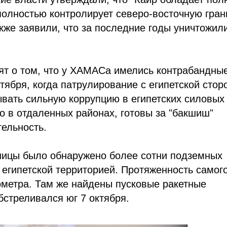
полностью контролирует северо-восточную гран
акже заявили, что за последние годы уничтожил
ят о том, что у ХАМАСа имелись контрабандны
ктября, когда патрулирование с египетской стор
вать сильную коррупцию в египетских силовых
о в отдаленных районах, готовы за "бакшиш"
тельность.
аницы было обнаружено более сотни подземных
египетской территорией. Протяженность самог
ометра. Там же найдены пусковые ракетные
обстреливался юг 7 октября.