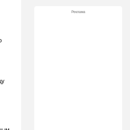
Израилю страны готовы
отправить контингент
Реклама
18:27
Мнения
Открытое письмо министру
национальной безопасности
Итамару Бен-Гвиру
ю
18:00
Транспорт
Реформа общественного
транспорта в Израиле: что
изменится для пассажиров
автобусов и поездов
цу
17:48
Здоровье
Впервые в этом году:
пенсионер скончался из-за
укуса комара
17:14
Израиль
Снимали порт в Эйлате и
гору Герцль: так Тамерлан и
лным