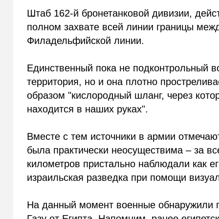
Штаб 162-й бронетанковой дивизии, дейс
полном захвате всей линии границы межд
Филадельфийской линии.
Единственный пока не подконтрольный в
территория, но и она плотно прострелив
образом "кислородный шланг, через кото
находится в наших руках".
Вместе с тем источники в армии отмечают
была практически неосуществима – за вс
километров пристально наблюдали как ег
израильская разведка при помощи визуа
На данный момент военные обнаружили 
Газу от Египта. Напомним, ранее египетс