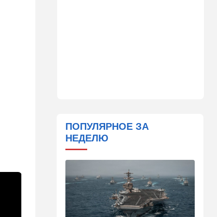
именем предположительно
погиб при взрыве в
ресторане в Москве
15:00
Культура
Звездное лето и водные
драконы в Израиле: куда
сходить с детьми на
каникулах
14:49
Стиль жизни
Спор, которому нет конца:
кто умнее - кошки или
ПОПУЛЯРНОЕ ЗА
собаки? Ученые дали ответ
НЕДЕЛЮ
14:41
Ближний Восток
Россия и Китай усиливают
поддержку Ирана: война с
США меняет баланс сил
14:18
Мнения
"Это ваше туда-сюда