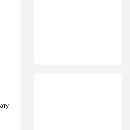
"Голосовать не за кого":
Эрдан и Эдельштейн
создали новую партию
18:42
В мире
Дело пошло: в Газе строят
базу для африканских
солдат, две дружественных
Израилю страны готовы
отправить контингент
18:27
Мнения
Открытое письмо министру
национальной безопасности
Итамару Бен-Гвиру
18:00
Транспорт
Реформа общественного
ату,
транспорта в Израиле: что
изменится для пассажиров
автобусов и поездов