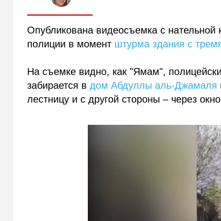
Опубликована видеосъемка с нательной 
полиции в момент
штурма здания с трем
На съемке видно, как "Ямам", полицейск
забирается в
дом Абдуллы аль-Джамаля
лестницу и с другой стороны – через окно