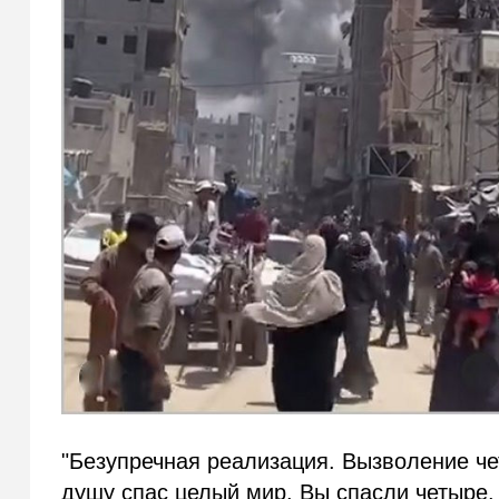
"Безупречная реализация. Вызволение че
душу спас целый мир. Вы спасли четыре.