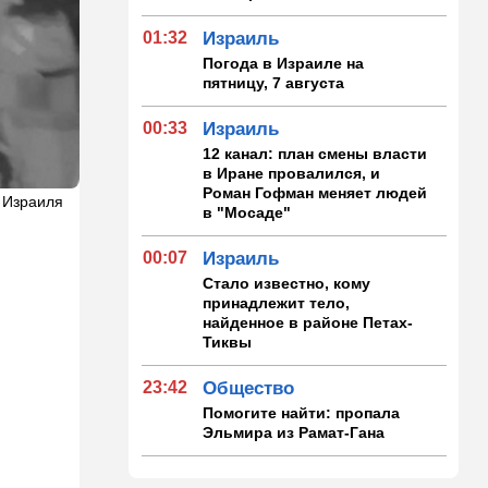
01:32
Израиль
Погода в Израиле на
пятницу, 7 августа
00:33
Израиль
12 канал: план смены власти
в Иране провалился, и
Роман Гофман меняет людей
 Израиля
в "Мосаде"
00:07
Израиль
Стало известно, кому
принадлежит тело,
найденное в районе Петах-
Тиквы
23:42
Общество
Помогите найти: пропала
Эльмира из Рамат-Гана
23:35
Мнения