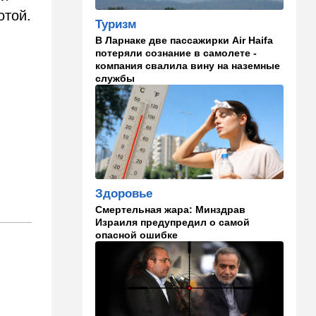
отой.
14:41
Ближний Восток
Туризм
Россия и Китай усиливают
В Ларнаке две пассажирки Air Haifa
поддержку Ирана: война с
потеряли сознание в самолете -
США меняет баланс сил
компания свалила вину на наземные
службы
14:18
Мнения
"Это ваше туда-сюда
страшно раздражает"
14:06
Транспорт
Что изменилось в аэропорту
Бен-Гурион после войны:
новые правила,
Здоровье
безопасность и советы
Смертельная жара: Минздрав
пассажирам
Израиля предупредил о самой
опасной ошибке
13:58
Здоровье
Какие продукты помогают
легче переносить стресс:
что выяснили ученые
13:47
Ближний Восток