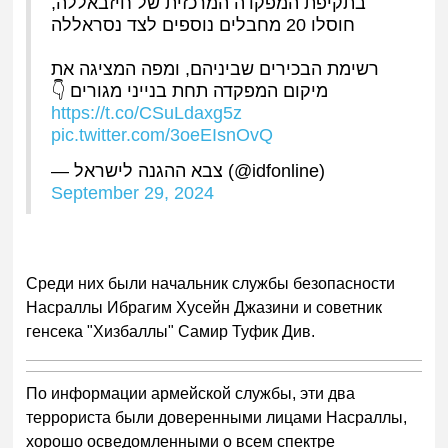
בתקיפת המפקדה המרכזית של חיזבאללה,
חוסלו 20 מחבלים נוספים לצד נסראללה
רשימת הבכירים שביניהם, ומפה המציגה את
מיקום המפקדה תחת בנייני מגורים 👇
https://t.co/CSuLdaxg5z
pic.twitter.com/3oeEIsnOvQ
— צבא ההגנה לישראל (@idfonline)
September 29, 2024
Среди них были начальник службы безопасности
Насраллы Ибрагим Хусейн Джазини и советник
генсека "Хизбаллы" Самир Туфик Див.
По информации армейской службы, эти два
террориста были доверенными лицами Насраллы,
хорошо осведомленными о всем спектре