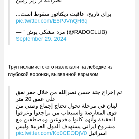
نصرالله از زیر زمین
برای تاریخ، عاقبت دیکتاتور سقوط است...
pic.twitter.com/E5PJVnQH6q
—  مرد مشکی پوش (@RADOCLUB)
September 29, 2024
Труп исламистского извлекали на лебедке из
глубокой воронки, вызванной взрывом.
تم إخراج جثة حسن نصرالله من خلال حفر نفق
على عمق 20 متر
لبنان في مرحلة تحول تحتاج إجماع وطني من
قوى المعارضة واستيعاب من تراجعوا وعرفوا
الحقيقة وأنهم كانوا مخدوعين ومصطفين مع
مشروع ايراني يستهدف الدول العربية وليس
pic.twitter.com/Kd0CEODjV0
اسرائيل