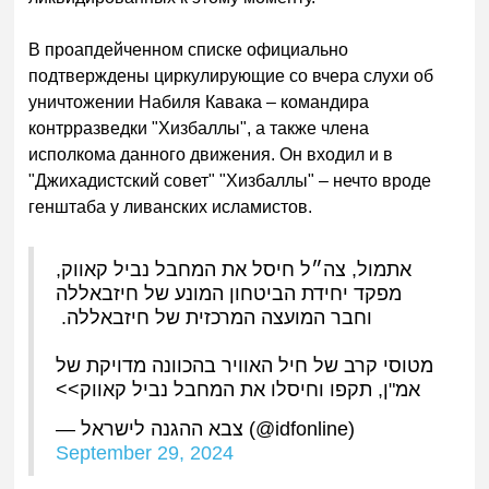
В проапдейченном списке официально
подтверждены циркулирующие со вчера слухи об
уничтожении Набиля Кавака – командира
контрразведки "Хизбаллы", а также члена
исполкома данного движения. Он входил и в
"Джихадистский совет" "Хизбаллы" – нечто вроде
генштаба у ливанских исламистов.
אתמול, צה״ל חיסל את המחבל נביל קאווק,
מפקד יחידת הביטחון המונע של חיזבאללה
וחבר המועצה המרכזית של חיזבאללה.
מטוסי קרב של חיל האוויר בהכוונה מדויקת של
אמ"ן, תקפו וחיסלו את המחבל נביל קאווק>>
— צבא ההגנה לישראל (@idfonline)
September 29, 2024