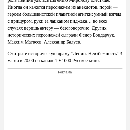
роль Ленина удалась Евгению Миронову блестяще.
Иногда он кажется персонажем из анекдотов, порой —
героем большевистской плакатной агитки; умный взгляд
с прищуром, руки за лацканом пиджака… во всех
случаях веришь актёру — безоговорочно. Других
исторических персонажей сыграли Федор Бондарчук,
Максим Матвеев, Александр Балуев.
Смотрите историческую драму "Ленин. Неизбежность" 3
марта в 20:00 на канале
TV
1000 Русское кино.
Реклама