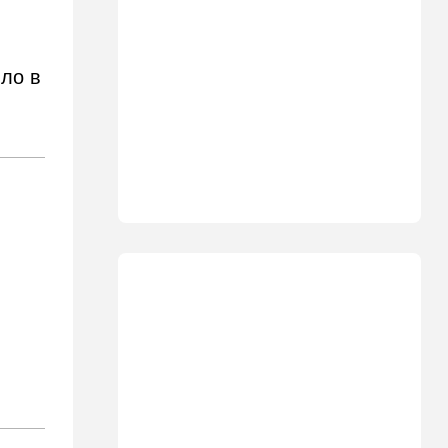
базу для африканских
солдат, две дружественных
Израилю страны готовы
отправить контингент
шло в
18:27
Мнения
Открытое письмо министру
национальной безопасности
Итамару Бен-Гвиру
18:00
Транспорт
Реформа общественного
транспорта в Израиле: что
изменится для пассажиров
автобусов и поездов
17:48
Здоровье
Впервые в этом году:
пенсионер скончался из-за
укуса комара
17:14
Израиль