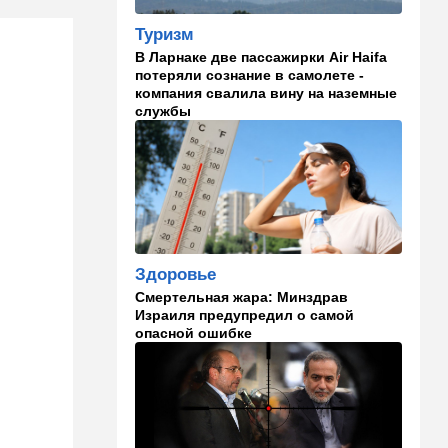
14:18
Мнения
"Это ваше туда-сюда
Туризм
страшно раздражает"
В Ларнаке две пассажирки Air Haifa
потеряли сознание в самолете -
14:06
Транспорт
компания свалила вину на наземные
службы
Что изменилось в аэропорту
Бен-Гурион после войны:
новые правила,
безопасность и советы
пассажирам
13:58
Здоровье
Какие продукты помогают
легче переносить стресс:
Здоровье
что выяснили ученые
Смертельная жара: Минздрав
Израиля предупредил о самой
13:47
Ближний Восток
опасной ошибке
Турция все ближе подходит
к опасной черте в
отношениях с Израилем:
провокационное заявление
13:45
В мире