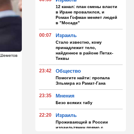
12 канал: план смены власти
в Иране провалился, и
Роман Гофман меняет людей
в "Мосаде"
00:07
Израиль
Стало известно, кому
принадлежит тело,
найденное в районе Петах-
 Шеметов
Тиквы
23:42
Общество
Помогите найти: пропала
Эльмира из Рамат-Гана
23:35
Мнения
Безо всяких табу
22:20
Израиль
Проживающий в России
израильтянин прямо с
самолета угодил в ШАБАК