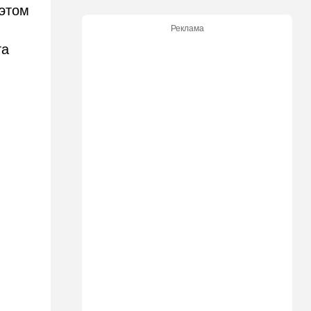
 этом
21:48
Израиль
Реклама
"Сумасшедшие рулят
та
психбольницей": новое
назначение в ООН вызвало
критику
21:24
Мнения
О му…ках, шаббате и
конституции…
20:20
Израиль
Маленькая девочка утонула
в Ашкелоне
19:38
Выборы в Израиле
"Голосовать не за кого":
Эрдан и Эдельштейн
создали новую партию
18:42
В мире
Дело пошло: в Газе строят