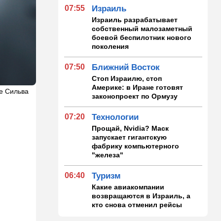
07:55
Израиль
Израиль разрабатывает
собственный малозаметный
боевой беспилотник нового
поколения
07:50
Ближний Восток
Стоп Израилю, стоп
Америке: в Иране готовят
хе Сильва
законопроект по Ормузу
07:20
Технологии
Прощай, Nvidia? Маск
запускает гигантскую
фабрику компьютерного
"железа"
06:40
Туризм
Какие авиакомпании
возвращаются в Израиль, а
кто снова отменил рейсы