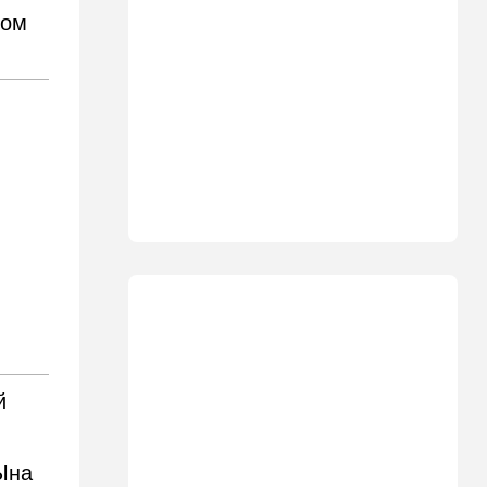
Помогите найти: пропала
ном
Эльмира из Рамат-Гана
23:35
Мнения
Безо всяких табу
22:20
Израиль
Проживающий в России
израильтянин прямо с
самолета угодил в ШАБАК
21:48
Израиль
"Сумасшедшие рулят
психбольницей": новое
назначение в ООН вызвало
критику
21:24
Мнения
й
О му…ках, шаббате и
конституции…
Ына
20:20
Израиль