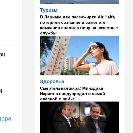
на мероприятии полиции:
Мамдани пулей вылетел со
Туризм
сцены
В Ларнаке две пассажирки Air Haifa
потеряли сознание в самолете -
15:30
Общество
компания свалила вину на наземные
службы
Неожиданный поворот в
деле пропавшего парня из
Димоны: его друзья стали
подозреваемыми
он
15:13
В мире
Генерал с говорящим
именем предположительно
погиб при взрыве в
Здоровье
ресторане в Москве
Смертельная жара: Минздрав
и
Израиля предупредил о самой
15:00
Культура
опасной ошибке
Звездное лето и водные
драконы в Израиле: куда
сходить с детьми на
дера
каникулах
14:49
Стиль жизни