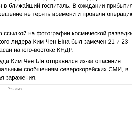
н в ближайший госпиталь. В ожидании прибыти
 решение не терять времени и провели операци
со ссылкой на фотографии космической разведк
кого лидера Ким Чен Ына был замечен 21 и 23
асан на юго-востоке КНДР.
уда Ким Чен Ын отправился из-за опасения
циальным сообщениям северокорейских СМИ, в
ая заражения.
Реклама