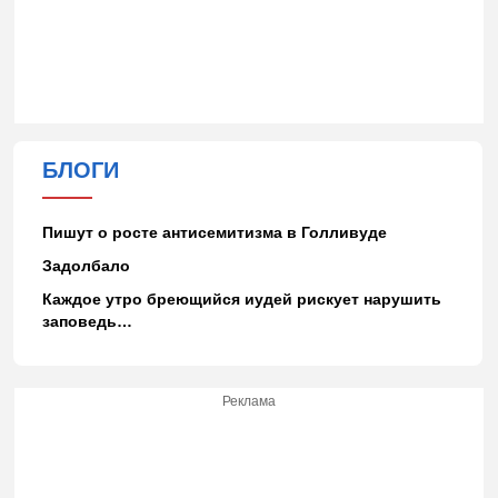
БЛОГИ
Пишут о росте антисемитизма в Голливуде
Задолбало
Каждое утро бреющийся иудей рискует нарушить
заповедь…
Реклама