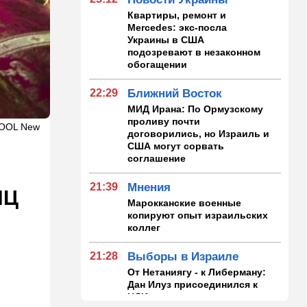
Квартиры, ремонт и
Mercedes: экс-посла
Украины в США
подозревают в незаконном
обогащении
22:29
Ближний Восток
МИД Ирана: По Ормузскому
проливу почти
 POOL New
договорились, но Израиль и
США могут сорвать
соглашение
21:39
Мнения
ПЦ
Марокканские военные
копируют опыт израильских
коллег
21:28
Выборы в Израиле
От Нетаниягу - к Либерману:
Дан Илуз присоединился к
НДИ