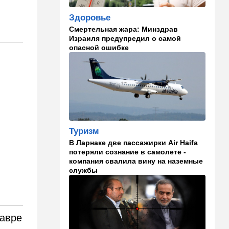
становится все страннее
Здоровье
Смертельная жара: Минздрав
14:37
В мире
Израиля предупредил о самой
Теперь и Куба заговорила о
опасной ошибке
геноциде, но Израиль в
данном случае ни при чем
14:18
Мнения
Почему этот поступок
смелый?
14:15
Здоровье
Туризм
Альцгеймер начинается не
В Ларнаке две пассажирки Air Haifa
там, где думали: ученые
потеряли сознание в самолете -
нашли возможный источник
компания свалила вину на наземные
болезни
службы
14:13
В мире
Палестинская
администрация проиграла
очередную судебную битву
лавре
в США