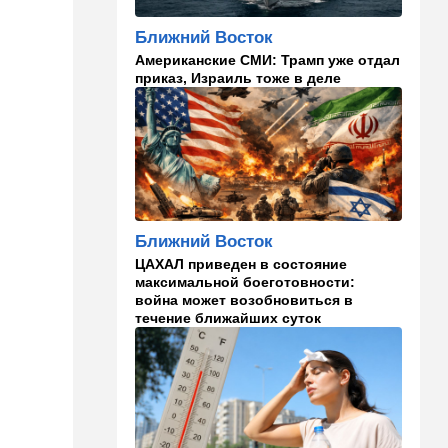
главаря ХАМАСа:
"Поддержим любое
Ближний Восток
решение"
Американские СМИ: Трамп уже отдал
приказ, Израиль тоже в деле
15:54
Ближний Восток
Расследование инцидента у
деревни Тель: ошибки
армии и героизм бойцов
15:36
В мире
Еще одно громкое
покушение в РФ:
Ближний Восток
производитель "Упырей" - в
реанимации
ЦАХАЛ приведен в состояние
максимальной боеготовности:
война может возобновиться в
15:10
Здоровье
течение ближайших суток
Кишечник - второй мозг
человека и дирижер
иммунной системы
14:45
Ближний Восток
Даже Пезешкиан психанул:
загадка Моджтабы Хаменеи