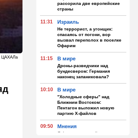
рассорила две европейские
страны
11:31
Израиль
Не террорист, а угонщик:
спасаясь от погони, вор
вызвал переполох в поселке
Офарим
а ЦАХАЛа
11:15
В мире
Дроны-разведчики над
бундесвером: Германия
наконец запаниковала?
яд
10:10
В мире
"Холодные сферы" над
Ближним Востоком:
Пентагон выложил новую
партию Х-файлов
09:50
Мнения
Я формирую свой