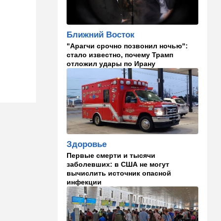
18:15
Культура
30 лет российско-
израильскому альманаху
еврейской культуры
Ближний Восток
"Арагчи срочно позвонил ночью":
17:47
Израиль
стало известно, почему Трамп
отложил удары по Ирану
На маленьком плоту: отдых
на Кинерете едва не
закончился трагедией
17:26
Израиль
Отставить панику: в Тель-
Авиве все спокойно
16:46
Ближний Восток
Здоровье
Человек-невидимка: в
Первые смерти и тысячи
высших эшелонах власти
заболевших: в США не могут
Ирана поползли тревожные
вычислить источник опасной
слухи
инфекции
16:20
Общество
Помогите найти: пропала