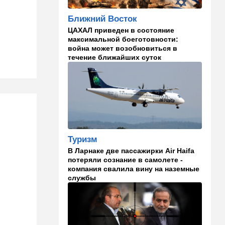
19:30
Транспорт
Ближний Восток
Пожилой водитель и
погибшая Диана: появилась
ЦАХАЛ приведен в состояние
видеосъемка автобусного
максимальной боеготовности:
ДТП в Ашкелоне
война может возобновиться в
течение ближайших суток
18:38
Транспорт
Подарок к праздникам:
американские авиалинии
снова летят в Израиль
18:19
Мнения
В Японии пока не приняты
какие-либо новые решения
Туризм
о ядерном оружии
В Ларнаке две пассажирки Air Haifa
потеряли сознание в самолете -
18:18
Ближний Восток
компания свалила вину на наземные
службы
Вашингтон нажал на паузу:
США настойчиво попросили
Израиль сбавить обороты в
Ливане