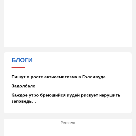
БЛОГИ
Пишут о росте антисемитизма в Голливуде
Задолбало
Каждое утро бреющийся иудей рискует нарушить
заповедь…
Реклама