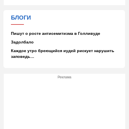
БЛОГИ
Пишут о росте антисемитизма в Голливуде
Задолбало
Каждое утро бреющийся иудей рискует нарушить
заповедь…
Реклама