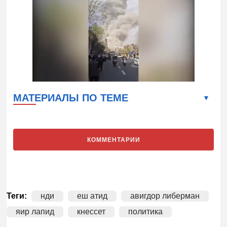
МАТЕРИАЛЫ ПО ТЕМЕ
КОММЕНТАРИИ
Теги:
нди
еш атид
авигдор либерман
яир лапид
кнессет
политика