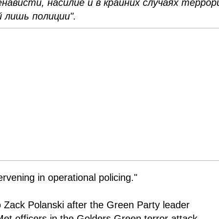
енависти, насилие и в крайних случаях террор
 лишь полиции".
ervening in operational policing."
 Zack Polanski after the Green Party leader
Met officers in the Golders Green terror attack.