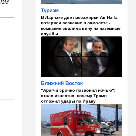
изм
октября, работал в Газе
водителем грузовика
Туризм
гумпомощи
В Ларнаке две пассажирки Air Haifa
потеряли сознание в самолете -
11:43
В мире
компания свалила вину на наземные
службы
К программе "спасем
Россию" от топливного
кризиса присоединилась
еще одна страна
10:40
Израиль
В Эйлатский залив приплыл
необычный гость. ВИДЕО
Ближний Восток
10:36
Израиль
"Арагчи срочно позвонил ночью":
Три пожара за минуты в
стало известно, почему Трамп
Рамат-Гане: подозрение на
отложил удары по Ирану
поджог
10:23
В мире
Разрази меня гром:
участника СВО поразила