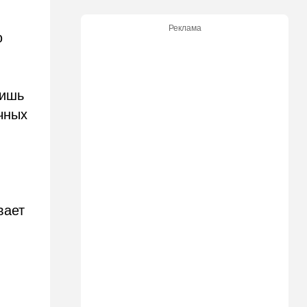
Подарок к праздникам:
американские авиалинии
Реклама
снова летят в Израиль
ю
18:19
Мнения
В Японии пока не приняты
какие-либо новые решения
лишь
о ядерном оружии
чных
18:18
Ближний Восток
Вашингтон нажал на паузу:
США настойчиво попросили
Израиль сбавить обороты в
Ливане
вает
18:15
Культура
30 лет российско-
израильскому альманаху
еврейской культуры
17:47
Израиль
На маленьком плоту: отдых