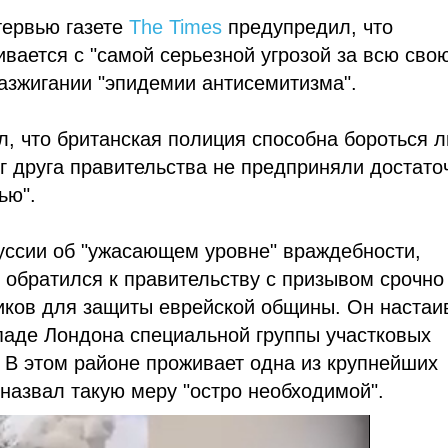
тервью газете
The Times
предупредил, что
вается с "самой серьезной угрозой за всю сво
разжигании "эпидемии антисемитизма".
, что британская полиция способна бороться 
уг друга правительства не предприняли достато
ью".
уссии об "ужасающем уровне" враждебности,
 обратился к правительству с призывом срочно
иков для защиты еврейской общины. Он настаи
паде Лондона специальной группы участковых
 В этом районе проживает одна из крупнейших
назвал такую меру "остро необходимой".