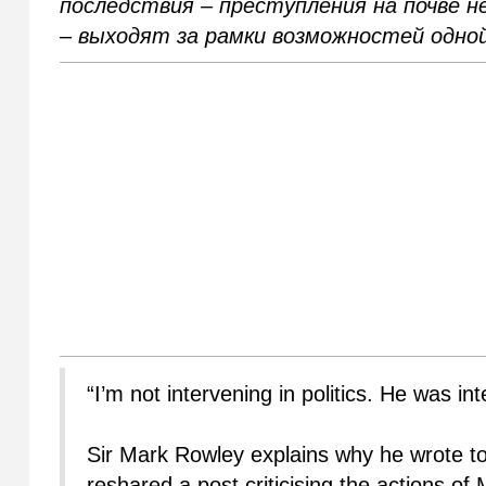
последствия – преступления на почве н
– выходят за рамки возможностей одной
“I’m not intervening in politics. He was int
Sir Mark Rowley explains why he wrote to
reshared a post criticising the actions of 