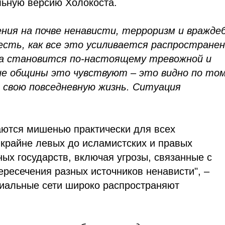
ьную версию Холокоста.
ния на почве ненависти, терроризм и вражде
есть, как все это усиливается распростране
на становится по-настоящему тревожной и
ские общины это чувствуют – это видно по том
 свою повседневную жизнь. Ситуация
аются мишенью практически для всех
т крайне левых до исламистских и правых
ых государств, включая угрозы, связанные с
ересечения разных источников ненависти", –
циальные сети широко распространяют