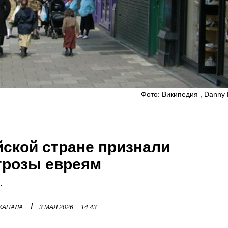
Фото: Википедия , Danny
йской стране признали
грозы евреям
.
I
 КАНАЛА
3 МАЯ 2026
14:43