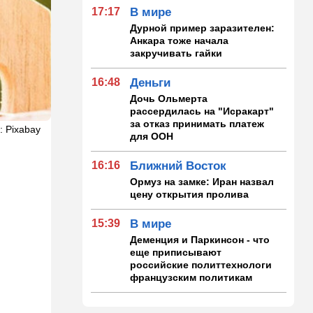
17:17
В мире
Дурной пример заразителен:
Анкара тоже начала
закручивать гайки
16:48
Деньги
Дочь Ольмерта
рассердилась на "Исракарт"
за отказ принимать платеж
: Pixabay
для ООН
16:16
Ближний Восток
Ормуз на замке: Иран назвал
цену открытия пролива
15:39
В мире
Деменция и Паркинсон - что
еще приписывают
российские политтехнологи
французским политикам
15:30
Общество