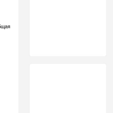
министр сделал заявление
13:19
В мире
Школьник пришел на
экскурсию в концлагерь в
бщая
футболке с принтом
террористки — посетители
вызвали полицию
13:05
Ближний Восток
ООН обеспокоена:
ближневосточная страна на
пороге гражданской войны
12:20
В мире
Шенген трещит по швам:
Сеута окончательно
рассорила две европейские
страны
11:31
Израиль
Не террорист, а угонщик:
спасаясь от погони, вор