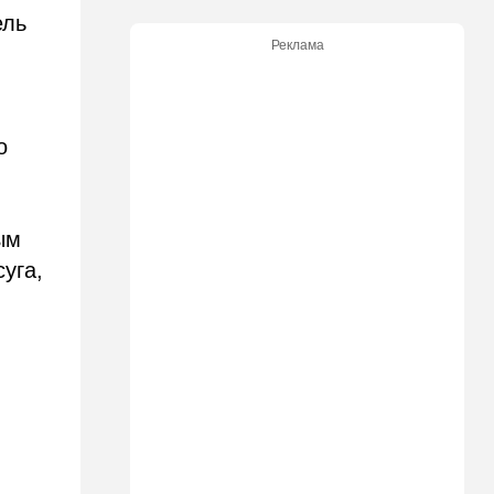
"Веселый молочник"
ель
больше не смеется:
Реклама
американский фермер-мем в
шоке
14:35
Израиль
о
И снова труп - возле
Реховота нашли тело
мужчины
14:15
В мире
ым
Новый удар по Японии: за
уга,
землетрясением юг страны
накрыл "Дельфин"
14:15
Мнения
Мы проиграли, но в
хорошей компании…
14:08
В мире
Неизвестный дрон залетел в
Болгарию - премьер-