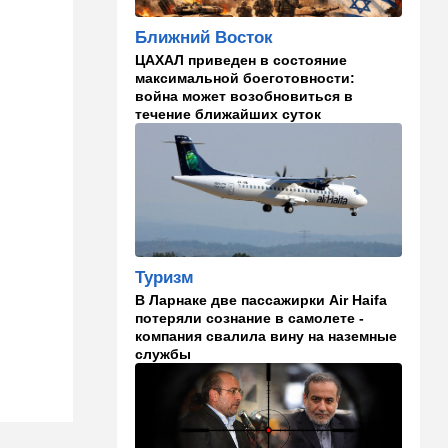
погибшие
Ближний Восток
08:45
Ближний Восток
ЦАХАЛ приведен в состояние
Дружить против Израиля:
максимальной боеготовности:
Иран просится в мекканский
война может возобновиться в
союз
течение ближайших суток
08:18
В мире
CNN: генерал Кейн ищет
способ выйти из войны с
Ираном
00:32
Израиль
Погода в Израиле на
Туризм
субботу, 8 августа
В Ларнаке две пассажирки Air Haifa
потеряли сознание в самолете -
23:57
Мнения
компания свалила вину на наземные
службы
Страсть к творчеству
23:20
В мире
"Нью-Йорк таймс"
опубликовал новый поклеп