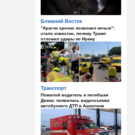
на Израиль, рассердив
генконсула
Ближний Восток
22:52
В мире
"Арагчи срочно позвонил ночью":
И грянул Грэм: Сенат США
стало известно, почему Трамп
одобрил ужесточение
отложил удары по Ирану
санкций против России и
Ирана
22:33
Транспорт
Почему Израиль до сих пор
не решил проблему пробок,
несмотря на вложенные
миллиарды
Транспорт
21:56
Ближний Восток
Пожилой водитель и погибшая
Вывести войска: ливанцы
Диана: появилась видеосъемка
уповают на будущие
автобусного ДТП в Ашкелоне
израильские выборы
21:45
Мнения
И еще про Иран…