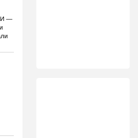
09:50
Мнения
Я формирую свой
 ИИ —
собственный нарратив
и
09:42
Новости Украины
али
РФ нанесла удар
баллистикой по Киеву и
дронами по области — есть
погибшие
08:45
Ближний Восток
Дружить против Израиля:
Иран просится в мекканский
союз
08:18
В мире
CNN: генерал Кейн ищет
способ выйти из войны с
Ираном
00:32
Израиль
Погода в Израиле на