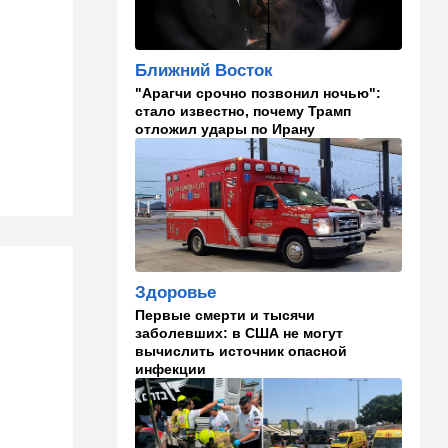
почему новые правила ПДД
бьют по правам водителей
Ближний Восток
19:30
Транспорт
"Арагчи срочно позвонил ночью":
Пожилой водитель и
стало известно, почему Трамп
погибшая Диана: появилась
отложил удары по Ирану
видеосъемка автобусного
ДТП в Ашкелоне
18:38
Транспорт
Подарок к праздникам:
американские авиалинии
снова летят в Израиль
18:19
Мнения
Здоровье
В Японии пока не приняты
Первые смерти и тысячи
какие-либо новые решения
заболевших: в США не могут
о ядерном оружии
вычислить источник опасной
инфекции
18:18
Ближний Восток
Вашингтон нажал на паузу:
США настойчиво попросили