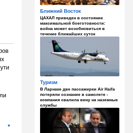
21:56
Ближний Восток
Ближний Восток
Вывести войска: ливанцы
ЦАХАЛ приведен в состояние
уповают на будущие
максимальной боеготовности:
израильские выборы
война может возобновиться в
течение ближайших суток
21:45
Мнения
И еще про Иран…
ров
ях
21:21
Общество
Главное забыл: летевший в
ути
Израиль рейс оказался под
угрозой
Туризм
20:50
Израиль
В Ларнаке две пассажирки Air Haifa
потеряли сознание в самолете -
ели
Как будто знал: известного
компания свалила вину на наземные
израильского певца и поэта
службы
раздавил собственный
автомобиль
20:37
Публицистика
Цена "эффективности":