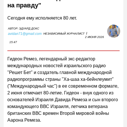
на правду"
Сегодня ему исполняется 80 лет.
АВТОР:
ЭДУАРД ДОКС
I
avidan71@gmail.com
НЕЗАВИСИМЫЙ ЖУРНАЛИСТ
2 ИЮНЯ 2026
15:47
Гидеон Ремез, легендарный экс-редактор
международных новостей израильского радио
"Решет Бет" и создатель главной международной
радиопрограммы страны "Ха-шаа ха-бейнлеумит"
("Международный час") в ее современном формате,
2 июня отмечает 80-летие. Гидеон - внук одного из
основателей Израиля Давида Ремеза и сын второго
командующего ВВС Израиля, летчика ветерана
британских ВВС времен Второй мировой войны
Аарона Ремеза.