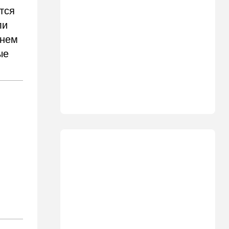
12:43
Общество
тся
Социализм поднимает
голову в США
ли
шнем
12:42
Израиль
ые
До основанья, а затем:
Израиль начинает
восстанавливать Сектор
Газа
12:14
В мире
Reuters вслед за
американскими СМИ
комментирует ключевой
вопрос по войне с Ираном
12:05
Ближний Восток
США начали вывод сил из
Эрбиля: что происходит на
одной из ключевых баз
11:23
Транспорт
Водители, осторожно!