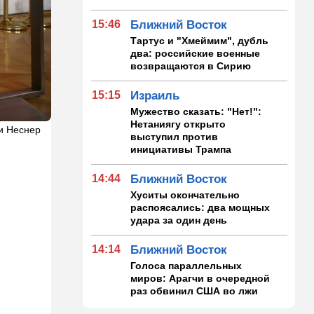
15:46
Ближний Восток
Тартус и "Хмеймим", дубль
два: российские военные
возвращаются в Сирию
15:15
Израиль
Мужество сказать: "Нет!":
Нетаниягу открыто
зи Неснер
выступил против
инициативы Трампа
14:44
Ближний Восток
Хуситы окончательно
распоясались: два мощных
удара за один день
14:14
Ближний Восток
Голоса параллельных
миров: Арагчи в очередной
раз обвинил США во лжи