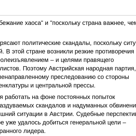
збежание хаоса" и "поскольку страна важнее, че
рясают политические скандалы, поскольку сит
. В этой стране возникли резкие противоречия
волеизъявлением – и целями правящего
истов. Поэтому Австрийская народная партия
ленаправленному преследованию со стороны
енклатуры и центральной прессы.
я работать на фоне постоянных попыток
раздуваемых скандалов и надуманных обвинени
ешний ситуации в Австрии. Судебные перспект
ре уже удалось добиться генеральной цели –
бранного лидера.