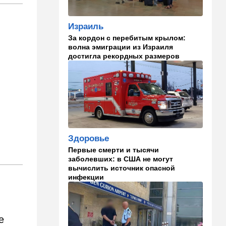
07:56
Спорт
Израиль
Брат известного иранского
За кордон с перебитым крылом:
спортсмена обратился к
волна эмиграции из Израиля
Трампу с отчаянной
достигла рекордных размеров
просьбой
07:20
Ближний Восток
Американская блокада
парализовала экспорт
иранской нефти
06:45
Здоровье
Здоровье
Всего 15 минут сна могут
Первые смерти и тысячи
изменить здоровье:
заболевших: в США не могут
результаты нового
вычислить источник опасной
исследования
инфекции
02:30
Израиль
Погода в Израиле на
неделю: жаркие деньки
е