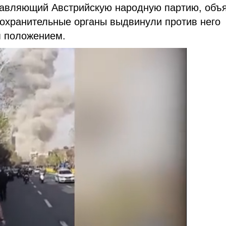
тавляющий Австрийскую народную партию, объ
воохранительные органы выдвинули против него
м положением.