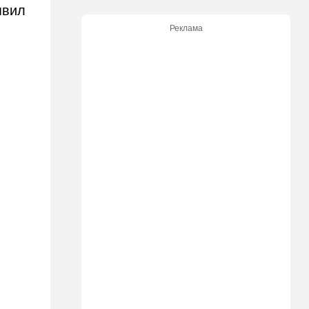
13:57
Мнения
явил
Трудно представить, чтобы
Реклама
“шимпанзе оставались у
власти”
13:48
Здоровье
"Очень больно на это
смотреть": тяжелые новости
о Джо Байдене
13:33
В мире
Отпуск, обернувшийся
трагедией: в Мексике утонул
внук известного
иерусалимского раввина
13:02
В мире
У Израиля появился новый
союзник: президент
Колумбии начал с особого
жеста