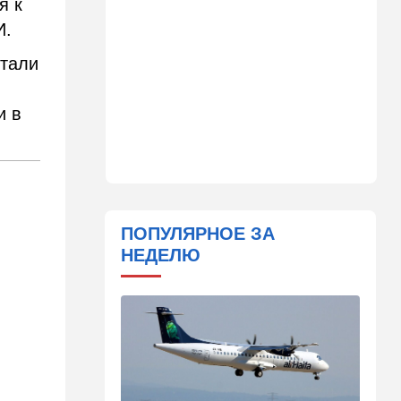
я к
Камеры на обочине
И.
перестают "прощать"
небольшое превышение
стали
скорости
11:11
Общество
и в
Шокирующая статистика из
Канады: ситуация оказалась
гораздо хуже, чем казалось
10:39
В мире
Секрет раскрыт: вот где в
Европе начнут производить
ПОПУЛЯРНОЕ ЗА
израильские дроны
НЕДЕЛЮ
10:32
Мнения
Пишут о росте
антисемитизма в Голливуде
10:11
В мире
Бумеранг для Санчеса: жена
помогла хорошенько