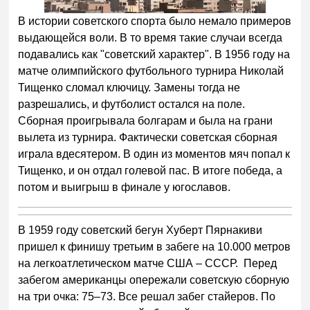
В истории советского спорта было немало примеров
выдающейся воли. В то время такие случаи всегда
подавались как "советский характер". В 1956 году на
матче олимпийского футбольного турнира Николай
Тищенко сломал ключицу. Замены тогда не
разрешались, и футболист остался на поле.
Сборная проигрывала болгарам и была на грани
вылета из турнира. Фактически советская сборная
играла вдесятером. В один из моментов мяч попал к
Тищенко, и он отдал голевой пас. В итоге победа, а
потом и выигрыш в финале у югославов.
В 1959 году советский бегун Хуберт Пярнакиви
пришел к финишу третьим в забеге на 10.000 метров
на легкоатлетическом матче США – СССР. Перед
забегом американцы опережали советскую сборную
на три очка: 75–73. Все решал забег стайеров. По