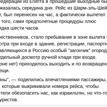
 Федерации из Египта в прошедшие выходные б
казалась середина дня. Рейс из Шарм-эль-Шей
, был перенесен на час, а фактически вылетел
 того, сами предполетные процедуры плюс
ядка шести часов.
ественников, стало пребывание в зоне вылета
тра при входе в здание, регистрации, паспорт
равляющихся в Россию особый "загончик" огоро
тдельный досмотр ручной клади при входе.
зоне нет) приходилось выходить и по возвраще
вещи.
ряны", — поделились впечатлениями пассажиры,
, которые выкрикивали номера рейса, чтобы
ели обезопасить нас, как израильтян, но что-т
уристов.