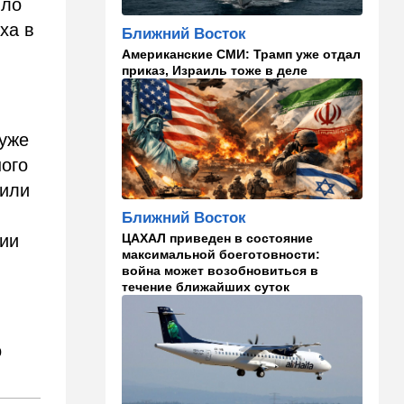
13:47
Ближний Восток
ыло
Турция все ближе подходит
ха в
Ближний Восток
к опасной черте в
Американские СМИ: Трамп уже отдал
отношениях с Израилем:
приказ, Израиль тоже в деле
провокационное заявление
13:45
В мире
Помидоры научились
 уже
предупреждать соседей об
ного
опасном вирусе
дили
13:22
Стиль жизни
Ближний Восток
Что действительно помогает
пережить израильскую
ЦАХАЛ приведен в состояние
нии
жару, а что является мифом.
максимальной боеготовности:
Разбираемся
война может возобновиться в
течение ближайших суток
12:52
Израиль
США суют Израилю палки в
колеса после гибели
о
военных в Ливане
12:46
Спорт