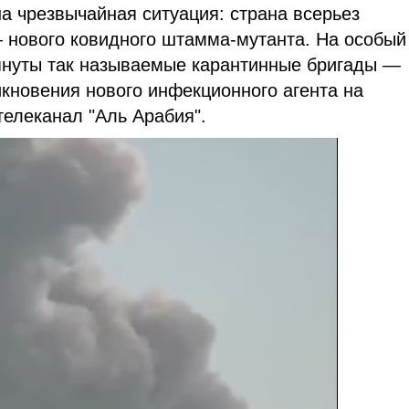
на чрезвычайная ситуация: страна всерьез
— нового ковидного штамма-мутанта. На особый
тянуты так называемые карантинные бригады —
икновения нового инфекционного агента на
телеканал "Аль Арабия".