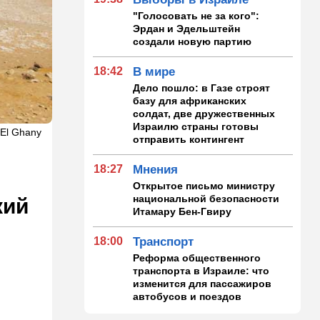
"Голосовать не за кого":
Эрдан и Эдельштейн
создали новую партию
18:42
В мире
Дело пошло: в Газе строят
базу для африканских
солдат, две дружественных
Израилю страны готовы
 El Ghany
отправить контингент
18:27
Мнения
Открытое письмо министру
национальной безопасности
кий
Итамару Бен-Гвиру
18:00
Транспорт
Реформа общественного
транспорта в Израиле: что
изменится для пассажиров
автобусов и поездов