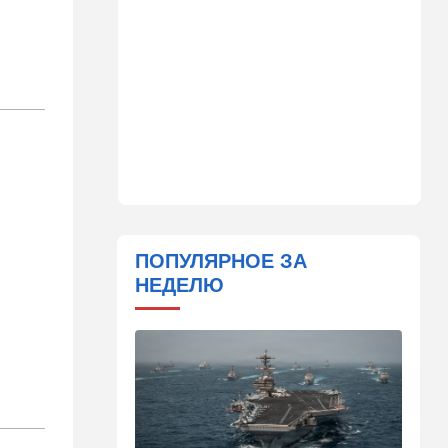
14:41
Ближний Восток
Россия и Китай усиливают
поддержку Ирана: война с
США меняет баланс сил
14:18
Мнения
"Это ваше туда-сюда
страшно раздражает"
14:06
Транспорт
Что изменилось в аэропорту
Бен-Гурион после войны:
ПОПУЛЯРНОЕ ЗА
новые правила,
НЕДЕЛЮ
безопасность и советы
пассажирам
13:58
Здоровье
Какие продукты помогают
легче переносить стресс:
что выяснили ученые