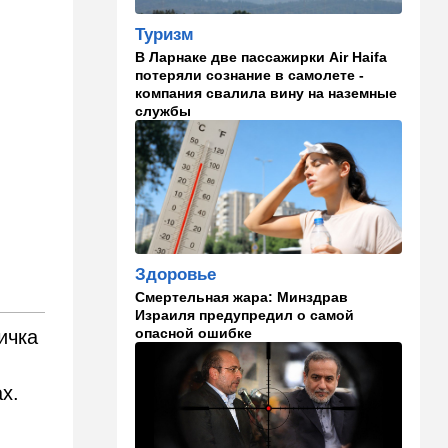
Иранский режим получил
Туризм
удар по самолюбию -
публично, от женщин, из
В Ларнаке две пассажирки Air Haifa
Австралии
потеряли сознание в самолете -
компания свалила вину на наземные
службы
11:49
Общество
11 лет в бегах: в Бен-
Гурионе арестован педофил,
орудовавший в Хайфе,
Крайот и Кирьят-Шмоне
11:35
Израиль
США и Израиль могут
Здоровье
перейти к беспрецедентному
оборонному партнерству
Смертельная жара: Минздрав
Израиля предупредил о самой
11:03
Общество
опасной ошибке
ичка
Найдено сильно
разложившееся тело:
х.
поиски 23-летнего парня
приняли трагический оборот