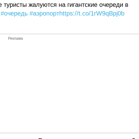
е туристы жалуются на гигантские очереди в
#очередь
#аэропорт
https://t.co/1rW9qBpj0b
Реклама