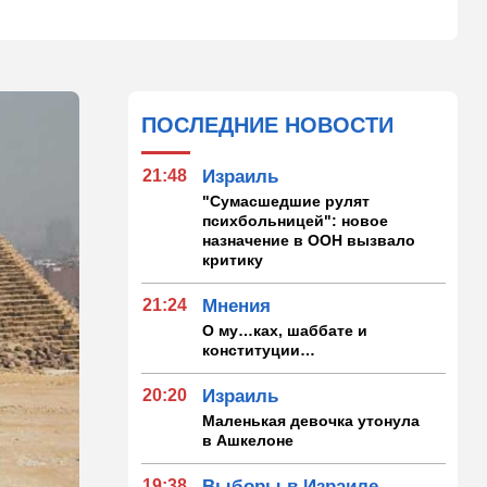
ПОСЛЕДНИЕ НОВОСТИ
21:48
Израиль
"Сумасшедшие рулят
психбольницей": новое
назначение в ООН вызвало
критику
21:24
Мнения
О му…ках, шаббате и
конституции…
20:20
Израиль
Маленькая девочка утонула
в Ашкелоне
19:38
Выборы в Израиле